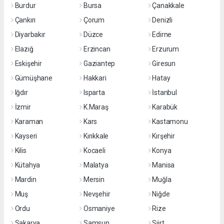
Burdur
Bursa
Çanakkale
Çankırı
Çorum
Denizli
Diyarbakır
Düzce
Edirne
Elazığ
Erzincan
Erzurum
Eskişehir
Gaziantep
Giresun
Gümüşhane
Hakkari
Hatay
Iğdır
Isparta
İstanbul
İzmir
K.Maraş
Karabük
Karaman
Kars
Kastamonu
Kayseri
Kırıkkale
Kırşehir
Kilis
Kocaeli
Konya
Kütahya
Malatya
Manisa
Mardin
Mersin
Muğla
Muş
Nevşehir
Niğde
Ordu
Osmaniye
Rize
Sakarya
Samsun
Siirt