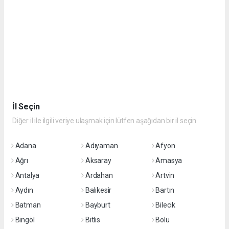
İl Seçin
Diğer il ile ilgili veriye ulaşmak için lütfen aşağıdan bir il seçin
Adana
Adıyaman
Afyon
Ağrı
Aksaray
Amasya
Antalya
Ardahan
Artvin
Aydın
Balıkesir
Bartın
Batman
Bayburt
Bilecik
Bingöl
Bitlis
Bolu