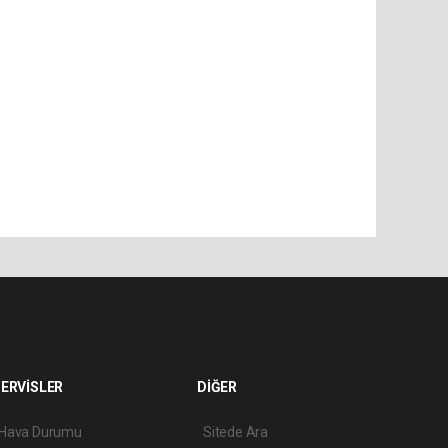
ERVİSLER
DİĞER
Hava Durumu
Sitede Ara