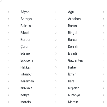
çin
Afyon
Ağrı
Antalya
Ardahan
Balıkesir
Bartın
Bilecik
Bingöl
Burdur
Bursa
Çorum
Denizli
Edirne
Elazığ
Eskişehir
Gaziantep
Hakkari
Hatay
İstanbul
İzmir
Karaman
Kars
Kırıkkale
Kırşehir
Konya
Kütahya
Mardin
Mersin