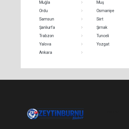
Muğla
Muş
Ordu
Osmaniye
Samsun
Siirt
Şanlıurfa
Şırnak
Trabzon
Tunceli
Yalova
Yozgat
Ankara
Pro-0.031