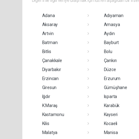
Diğer il ile ilgili veriye ulaşmak için lütfen aşağıdan bir il se
Adana
Adıyaman
Aksaray
Amasya
Artvin
Aydın
Batman
Bayburt
Bitlis
Bolu
Çanakkale
Çankırı
Diyarbakır
Düzce
Erzincan
Erzurum
Giresun
Gümüşhane
Iğdır
Isparta
K.Maraş
Karabük
Kastamonu
Kayseri
Kilis
Kocaeli
Malatya
Manisa