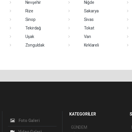
Nevşehir
Niğde
Rize
Sakarya
Sinop
Sivas
Tekirdağ
Tokat
Uşak
Van
Zonguldak
Kırklareli
KATEGORİLER
S
Foto Galeri
GÜNDEM
Video Galeri