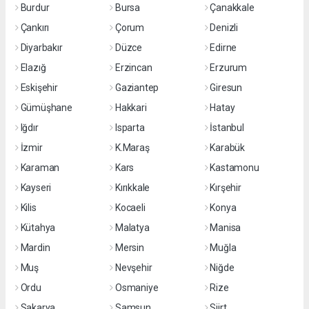
Burdur
Bursa
Çanakkale
Çankırı
Çorum
Denizli
Diyarbakır
Düzce
Edirne
Elazığ
Erzincan
Erzurum
Eskişehir
Gaziantep
Giresun
Gümüşhane
Hakkari
Hatay
Iğdır
Isparta
İstanbul
İzmir
K.Maraş
Karabük
Karaman
Kars
Kastamonu
Kayseri
Kırıkkale
Kırşehir
Kilis
Kocaeli
Konya
Kütahya
Malatya
Manisa
Mardin
Mersin
Muğla
Muş
Nevşehir
Niğde
Ordu
Osmaniye
Rize
Sakarya
Samsun
Siirt