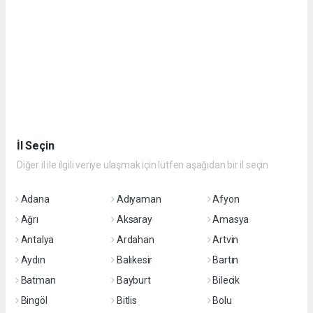
İl Seçin
Diğer il ile ilgili veriye ulaşmak için lütfen aşağıdan bir il seçin
Adana
Adıyaman
Afyon
Ağrı
Aksaray
Amasya
Antalya
Ardahan
Artvin
Aydın
Balıkesir
Bartın
Batman
Bayburt
Bilecik
Bingöl
Bitlis
Bolu