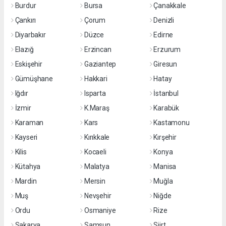
Burdur
Bursa
Çanakkale
Çankırı
Çorum
Denizli
Diyarbakır
Düzce
Edirne
Elazığ
Erzincan
Erzurum
Eskişehir
Gaziantep
Giresun
Gümüşhane
Hakkari
Hatay
Iğdır
Isparta
İstanbul
İzmir
K.Maraş
Karabük
Karaman
Kars
Kastamonu
Kayseri
Kırıkkale
Kırşehir
Kilis
Kocaeli
Konya
Kütahya
Malatya
Manisa
Mardin
Mersin
Muğla
Muş
Nevşehir
Niğde
Ordu
Osmaniye
Rize
Sakarya
Samsun
Siirt