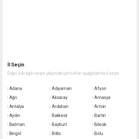
İl Seçin
Diğer il ile ilgili veriye ulaşmak için lütfen aşağıdan bir il seçin
Adana
Adıyaman
Afyon
Ağrı
Aksaray
Amasya
Antalya
Ardahan
Artvin
Aydın
Balıkesir
Bartın
Batman
Bayburt
Bilecik
Bingöl
Bitlis
Bolu