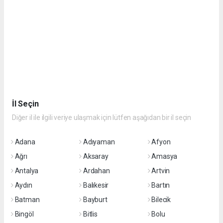
İl Seçin
Diğer il ile ilgili veriye ulaşmak için lütfen aşağıdan bir il seçin
Adana
Adıyaman
Afyon
Ağrı
Aksaray
Amasya
Antalya
Ardahan
Artvin
Aydın
Balıkesir
Bartın
Batman
Bayburt
Bilecik
Bingöl
Bitlis
Bolu