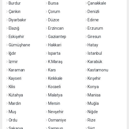
Burdur
Bursa
Çanakkale
Çankırı
Çorum
Denizli
Diyarbakır
Düzce
Edirne
Elazığ
Erzincan
Erzurum
Eskişehir
Gaziantep
Giresun
Gümüşhane
Hakkari
Hatay
Iğdır
Isparta
İstanbul
İzmir
K.Maraş
Karabük
Karaman
Kars
Kastamonu
Kayseri
Kırıkkale
Kırşehir
Kilis
Kocaeli
Konya
Kütahya
Malatya
Manisa
Mardin
Mersin
Muğla
Muş
Nevşehir
Niğde
Ordu
Osmaniye
Rize
Sakarya
Samsun
Siirt