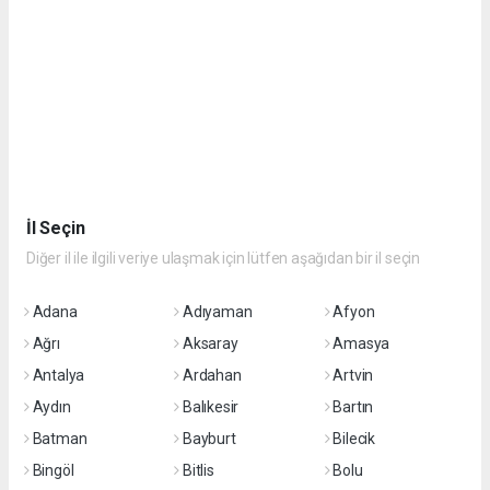
İl Seçin
Diğer il ile ilgili veriye ulaşmak için lütfen aşağıdan bir il seçin
Adana
Adıyaman
Afyon
Ağrı
Aksaray
Amasya
Antalya
Ardahan
Artvin
Aydın
Balıkesir
Bartın
Batman
Bayburt
Bilecik
Bingöl
Bitlis
Bolu