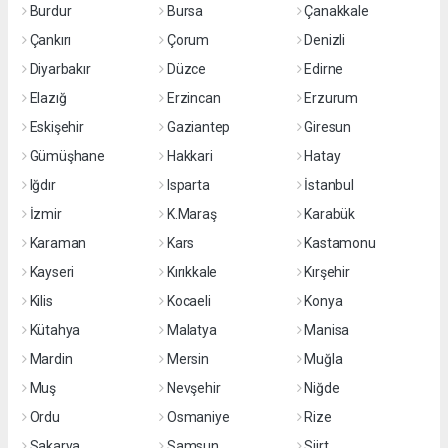
Burdur
Bursa
Çanakkale
Çankırı
Çorum
Denizli
Diyarbakır
Düzce
Edirne
Elazığ
Erzincan
Erzurum
Eskişehir
Gaziantep
Giresun
Gümüşhane
Hakkari
Hatay
Iğdır
Isparta
İstanbul
İzmir
K.Maraş
Karabük
Karaman
Kars
Kastamonu
Kayseri
Kırıkkale
Kırşehir
Kilis
Kocaeli
Konya
Kütahya
Malatya
Manisa
Mardin
Mersin
Muğla
Muş
Nevşehir
Niğde
Ordu
Osmaniye
Rize
Sakarya
Samsun
Siirt