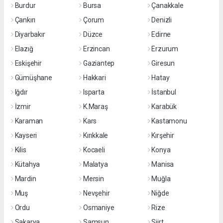
Burdur
Bursa
Çanakkale
Çankırı
Çorum
Denizli
Diyarbakır
Düzce
Edirne
Elazığ
Erzincan
Erzurum
Eskişehir
Gaziantep
Giresun
Gümüşhane
Hakkari
Hatay
Iğdır
Isparta
İstanbul
İzmir
K.Maraş
Karabük
Karaman
Kars
Kastamonu
Kayseri
Kırıkkale
Kırşehir
Kilis
Kocaeli
Konya
Kütahya
Malatya
Manisa
Mardin
Mersin
Muğla
Muş
Nevşehir
Niğde
Ordu
Osmaniye
Rize
Sakarya
Samsun
Siirt