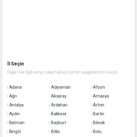
İl Seçin
Diğer il ile ilgili veriye ulaşmak için lütfen aşağıdan bir il seçin
Adana
Adıyaman
Afyon
Ağrı
Aksaray
Amasya
Antalya
Ardahan
Artvin
Aydın
Balıkesir
Bartın
Batman
Bayburt
Bilecik
Bingöl
Bitlis
Bolu