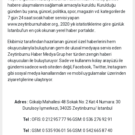
habere ulaşmalarını sağlamak amacıyla kuruldu. Kurulduğu
günden bu yana, güncel, politika, spor, magazin vd. kategorilerde
7 gün 24 saat sıcak haber servisi yapan
www.zeytinburnuhaber.org , 2020 yılı istatistiklerine göre günlük
İstanbul'un en çok okunan yerel haber portalıdır..
Ekibimiz tarafından hazırlanan güncel özel haberlerini hem
okuyucularıyla buluşturan gem de ulusal medyaya servis eden
Zeytinburnu Haber Medya Grup her türden zengin haberi
okuyucuları ile buluşturuyor. Sade ve kullanımı kolay arayüzü ile
gündemi sadece web siteden değil, Facebook, Twitter, Instagram
gibi sosyal medya kanallarından ve mobil uygulamalar üzerinden
ziyaretçilerine ulaştırıyor.
Adres :
Gökalp Mahallesi 48 Sokak No: 2 Kat:4 Numara: 30
Durulsoy İşmerkezi, 34025 Zeytinburnu/ İstanbul
Tel :
OFİS: 0 212 957 77 96 GSM: 0 536 276 92 91
Tel :
GSM: 0 535 936 01 56 GSM: 0 542 665 87 40