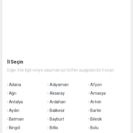
İl Seçin
Diğer il ile ilgili veriye ulaşmak için lütfen aşağıdan bir il seçin
Adana
Adıyaman
Afyon
Ağrı
Aksaray
Amasya
Antalya
Ardahan
Artvin
Aydın
Balıkesir
Bartın
Batman
Bayburt
Bilecik
Bingöl
Bitlis
Bolu