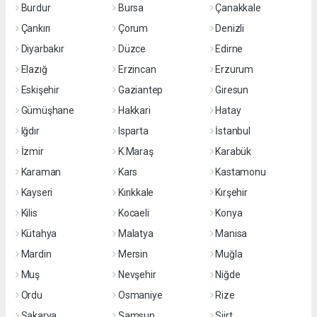
Burdur
Bursa
Çanakkale
Çankırı
Çorum
Denizli
Diyarbakır
Düzce
Edirne
Elazığ
Erzincan
Erzurum
Eskişehir
Gaziantep
Giresun
Gümüşhane
Hakkari
Hatay
Iğdır
Isparta
İstanbul
İzmir
K.Maraş
Karabük
Karaman
Kars
Kastamonu
Kayseri
Kırıkkale
Kırşehir
Kilis
Kocaeli
Konya
Kütahya
Malatya
Manisa
Mardin
Mersin
Muğla
Muş
Nevşehir
Niğde
Ordu
Osmaniye
Rize
Sakarya
Samsun
Siirt