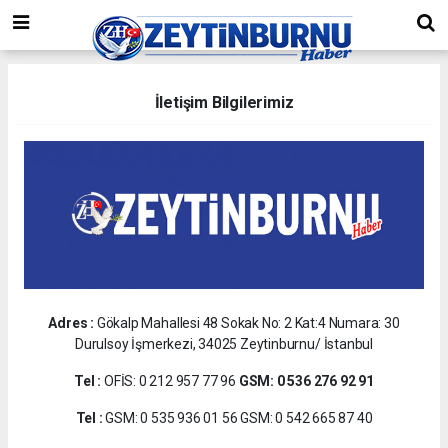
İletişim Bilgilerimiz
Adres :
Gökalp Mahallesi 48 Sokak No: 2 Kat:4 Numara: 30
Durulsoy İşmerkezi, 34025 Zeytinburnu/ İstanbul
Tel :
OFİS: 0 212 957 77 96
GSM: 0 536 276 92 91
Tel :
GSM: 0 535 936 01 56 GSM: 0 542 665 87 40