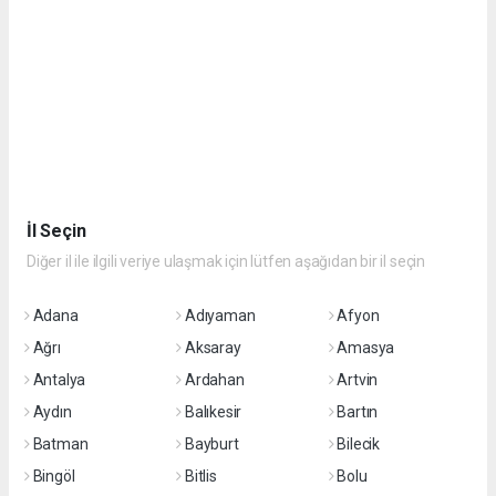
İl Seçin
Diğer il ile ilgili veriye ulaşmak için lütfen aşağıdan bir il seçin
Adana
Adıyaman
Afyon
Ağrı
Aksaray
Amasya
Antalya
Ardahan
Artvin
Aydın
Balıkesir
Bartın
Batman
Bayburt
Bilecik
Bingöl
Bitlis
Bolu