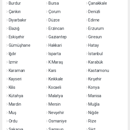
Burdur
Bursa
Çanakkale
Çankırı
Çorum
Denizli
Diyarbakır
Düzce
Edirne
Elazığ
Erzincan
Erzurum
Eskişehir
Gaziantep
Giresun
Gümüşhane
Hakkari
Hatay
Iğdır
Isparta
İstanbul
İzmir
K.Maraş
Karabük
Karaman
Kars
Kastamonu
Kayseri
Kırıkkale
Kırşehir
Kilis
Kocaeli
Konya
Kütahya
Malatya
Manisa
Mardin
Mersin
Muğla
Muş
Nevşehir
Niğde
Ordu
Osmaniye
Rize
Sakarya
Samsun
Siirt