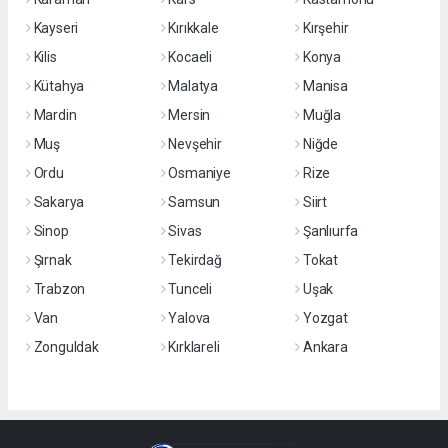
Kayseri
Kırıkkale
Kırşehir
Kilis
Kocaeli
Konya
Kütahya
Malatya
Manisa
Mardin
Mersin
Muğla
Muş
Nevşehir
Niğde
Ordu
Osmaniye
Rize
Sakarya
Samsun
Siirt
Sinop
Sivas
Şanlıurfa
Şırnak
Tekirdağ
Tokat
Trabzon
Tunceli
Uşak
Van
Yalova
Yozgat
Zonguldak
Kırklareli
Ankara