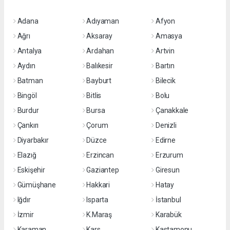
Adana
Adıyaman
Afyon
Ağrı
Aksaray
Amasya
Antalya
Ardahan
Artvin
Aydın
Balıkesir
Bartın
Batman
Bayburt
Bilecik
Bingöl
Bitlis
Bolu
Burdur
Bursa
Çanakkale
Çankırı
Çorum
Denizli
Diyarbakır
Düzce
Edirne
Elazığ
Erzincan
Erzurum
Eskişehir
Gaziantep
Giresun
Gümüşhane
Hakkari
Hatay
Iğdır
Isparta
İstanbul
İzmir
K.Maraş
Karabük
Karaman
Kars
Kastamonu