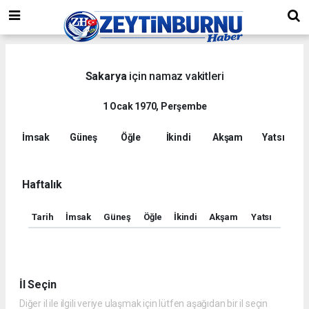
Sakarya
için namaz vakitleri
1 Ocak 1970, Perşembe
İmsak
Güneş
Öğle
İkindi
Akşam
Yatsı
Haftalık
Tarih
İmsak
Güneş
Öğle
İkindi
Akşam
Yatsı
İl Seçin
Diğer il ile ilgili veriye ulaşmak için lütfen aşağıdan bir il seçin