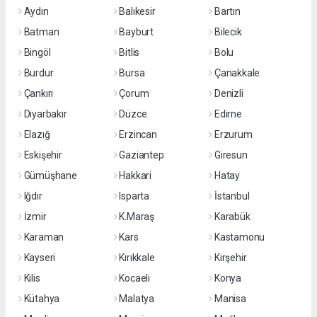
Aydın
Balıkesir
Bartın
Batman
Bayburt
Bilecik
Bingöl
Bitlis
Bolu
Burdur
Bursa
Çanakkale
Çankırı
Çorum
Denizli
Diyarbakır
Düzce
Edirne
Elazığ
Erzincan
Erzurum
Eskişehir
Gaziantep
Giresun
Gümüşhane
Hakkari
Hatay
Iğdır
Isparta
İstanbul
İzmir
K.Maraş
Karabük
Karaman
Kars
Kastamonu
Kayseri
Kırıkkale
Kırşehir
Kilis
Kocaeli
Konya
Kütahya
Malatya
Manisa