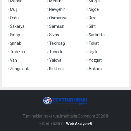
Mardin
Mersin
Muğla
Muş
Nevşehir
Niğde
Ordu
Osmaniye
Rize
Sakarya
Samsun
Siirt
Sinop
Sivas
Şanlıurfa
Şırnak
Tekirdağ
Tokat
Trabzon
Tunceli
Uşak
Van
Yalova
Yozgat
Zonguldak
Kırklareli
Ankara
haber paketi
haber scripti
haber yazılımı
Tüm hakları saklı tutulmaktadır.Copyright 2026©
Haber Yazılımı:
Web Aksiyon ®