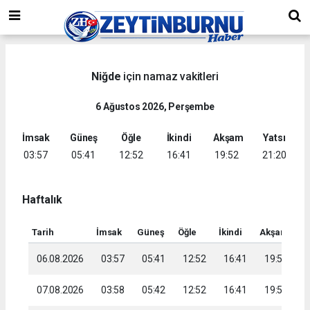
Niğde
için namaz vakitleri
6 Ağustos 2026, Perşembe
İmsak
Güneş
Öğle
İkindi
Akşam
Yatsı
03:57
05:41
12:52
16:41
19:52
21:20
Haftalık
Tarih
İmsak
Güneş
Öğle
İkindi
Akşam
Ya
06.08.2026
03:57
05:41
12:52
16:41
19:52
2
07.08.2026
03:58
05:42
12:52
16:41
19:51
2