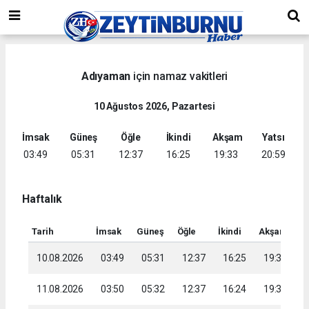
Adıyaman
için namaz vakitleri
10 Ağustos 2026, Pazartesi
İmsak
Güneş
Öğle
İkindi
Akşam
Yatsı
03:49
05:31
12:37
16:25
19:33
20:59
Haftalık
Tarih
İmsak
Güneş
Öğle
İkindi
Akşam
Ya
10.08.2026
03:49
05:31
12:37
16:25
19:33
2
11.08.2026
03:50
05:32
12:37
16:24
19:32
2