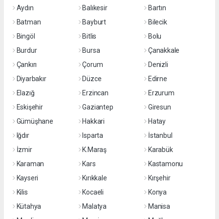
Aydın
Balıkesir
Bartın
Batman
Bayburt
Bilecik
Bingöl
Bitlis
Bolu
Burdur
Bursa
Çanakkale
Çankırı
Çorum
Denizli
Diyarbakır
Düzce
Edirne
Elazığ
Erzincan
Erzurum
Eskişehir
Gaziantep
Giresun
Gümüşhane
Hakkari
Hatay
Iğdır
Isparta
İstanbul
İzmir
K.Maraş
Karabük
Karaman
Kars
Kastamonu
Kayseri
Kırıkkale
Kırşehir
Kilis
Kocaeli
Konya
Kütahya
Malatya
Manisa