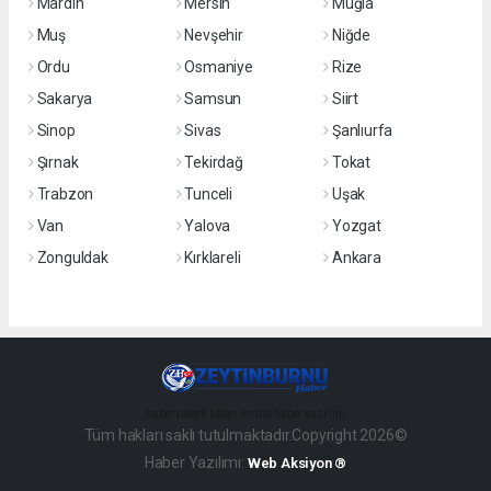
Mardin
Mersin
Muğla
Muş
Nevşehir
Niğde
Ordu
Osmaniye
Rize
Sakarya
Samsun
Siirt
Sinop
Sivas
Şanlıurfa
Şırnak
Tekirdağ
Tokat
Trabzon
Tunceli
Uşak
Van
Yalova
Yozgat
Zonguldak
Kırklareli
Ankara
haber paketi
haber scripti
haber yazılımı
Tüm hakları saklı tutulmaktadır.Copyright 2026©
Haber Yazılımı:
Web Aksiyon ®