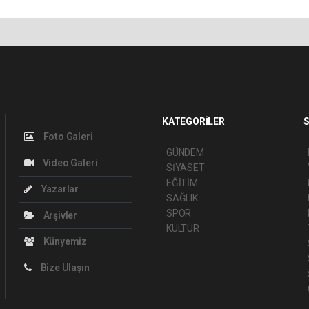
KATEGORİLER
S
Foto Galeri
GÜNDEM
Video Galeri
SİYASET
EĞİTİM
Yazarlar
SAĞLIK
SPOR
Arşivler
KÜLTÜR
Künyemiz
Bize Ulaşın