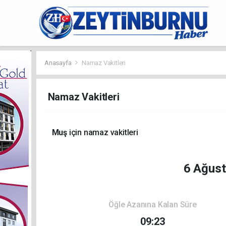
Anasayfa
Namaz Vakitleri
Namaz Vakitleri
Muş
için namaz vakitleri
6 Ağus
Öğle Azanına Kalan Süre
09:23