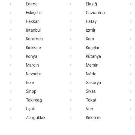
Edirne
Elazığ
Eskişehir
Gaziantep
Hakkari
Hatay
İstanbul
İzmir
Karaman
Kars
Kırıkkale
Kırşehir
Konya
Kütahya
Mardin
Mersin
Nevşehir
Niğde
Rize
Sakarya
Sinop
Sivas
Tekirdağ
Tokat
Uşak
Van
Zonguldak
Kırklareli