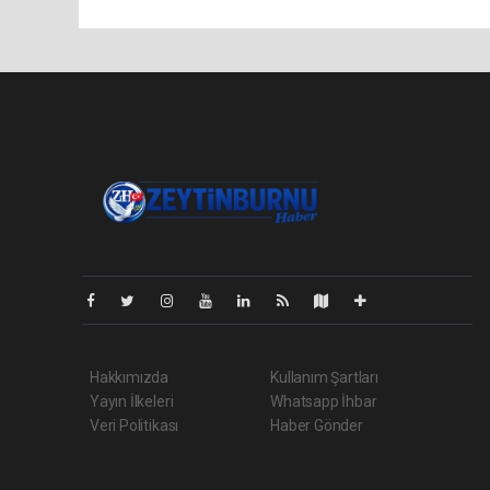
Pro-0.129
Hakkımızda
Kullanım Şartları
Yayın İlkeleri
Whatsapp İhbar
Veri Politikası
Haber Gönder