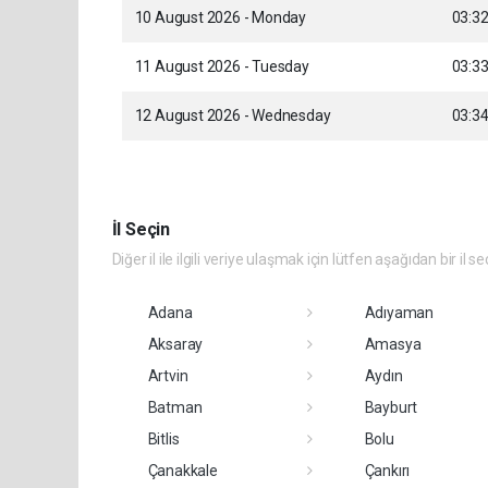
10 August 2026 - Monday
03:3
11 August 2026 - Tuesday
03:3
12 August 2026 - Wednesday
03:3
İl Seçin
Diğer il ile ilgili veriye ulaşmak için lütfen aşağıdan bir il se
Adana
Adıyaman
Aksaray
Amasya
Artvin
Aydın
Batman
Bayburt
Bitlis
Bolu
Çanakkale
Çankırı