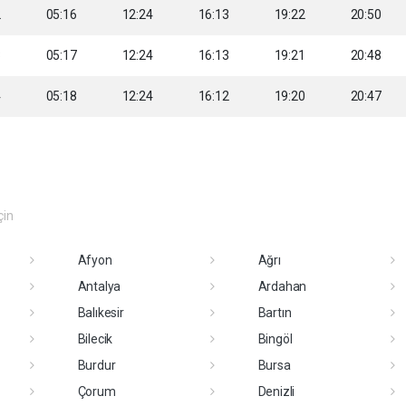
2
05:16
12:24
16:13
19:22
20:50
3
05:17
12:24
16:13
19:21
20:48
4
05:18
12:24
16:12
19:20
20:47
çin
Afyon
Ağrı
Antalya
Ardahan
Balıkesir
Bartın
Bilecik
Bingöl
Burdur
Bursa
Çorum
Denizli