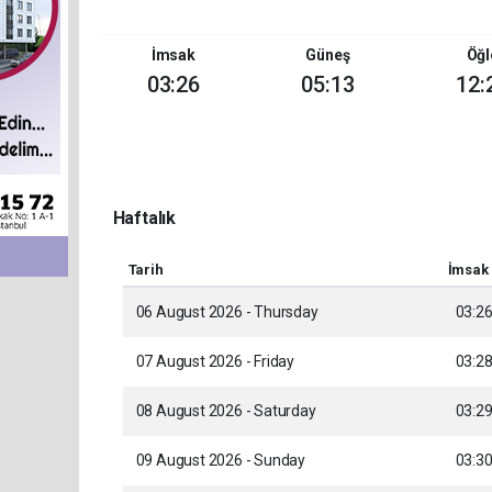
İmsak
Güneş
Öğl
03:26
05:13
12:
Haftalık
Tarih
İmsak
06 August 2026 - Thursday
03:2
07 August 2026 - Friday
03:2
08 August 2026 - Saturday
03:2
09 August 2026 - Sunday
03:3