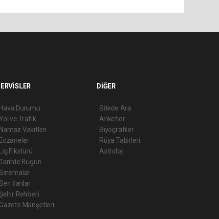
ERVİSLER
DİĞER
Hava Durumu
Sitede Ara
Yol ve Trafik
Anketler
Namaz Vakitleri
Biyografiler
Eczaneler
Rüya Tabirleri
Lig Fikstürü
Astroloji
Tarihte Bugün
Sinemalar
Seri İlanlar
Şehir Rehberi
Gazete Manşetleri