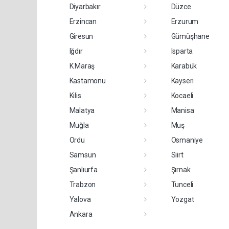
Diyarbakır
Düzce
Erzincan
Erzurum
Giresun
Gümüşhane
Iğdır
Isparta
K.Maraş
Karabük
Kastamonu
Kayseri
Kilis
Kocaeli
Malatya
Manisa
Muğla
Muş
Ordu
Osmaniye
Samsun
Siirt
Şanlıurfa
Şırnak
Trabzon
Tunceli
Yalova
Yozgat
Ankara