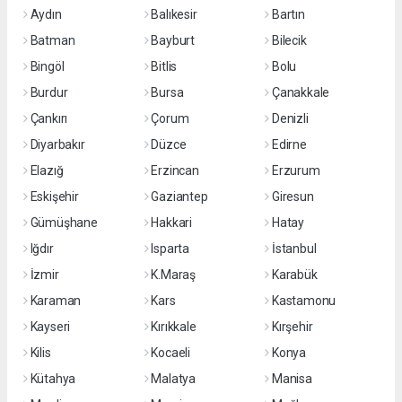
Aydın
Balıkesir
Bartın
Batman
Bayburt
Bilecik
Bingöl
Bitlis
Bolu
Burdur
Bursa
Çanakkale
Çankırı
Çorum
Denizli
Diyarbakır
Düzce
Edirne
Elazığ
Erzincan
Erzurum
Eskişehir
Gaziantep
Giresun
Gümüşhane
Hakkari
Hatay
Iğdır
Isparta
İstanbul
İzmir
K.Maraş
Karabük
Karaman
Kars
Kastamonu
Kayseri
Kırıkkale
Kırşehir
Kilis
Kocaeli
Konya
Kütahya
Malatya
Manisa