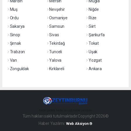
Mardin
Mersin
Muğla
Muş
Nevşehir
Niğde
Ordu
Osmaniye
Rize
Sakarya
Samsun
Siirt
Sinop
Sivas
Şanlıurfa
Şırnak
Tekirdağ
Tokat
Trabzon
Tunceli
Uşak
Van
Yalova
Yozgat
Zonguldak
Kırklareli
Ankara
haber paketi
haber scripti
haber yazılımı
Tüm hakları saklı tutulmaktadır.Copyright 2026©
Haber Yazılımı:
Web Aksiyon ®