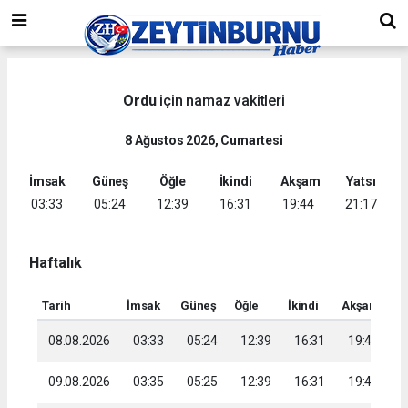
Ordu
için namaz vakitleri
8 Ağustos 2026, Cumartesi
İmsak
Güneş
Öğle
İkindi
Akşam
Yatsı
03:33
05:24
12:39
16:31
19:44
21:17
Haftalık
Tarih
İmsak
Güneş
Öğle
İkindi
Akşam
Ya
08.08.2026
03:33
05:24
12:39
16:31
19:44
2
09.08.2026
03:35
05:25
12:39
16:31
19:42
2