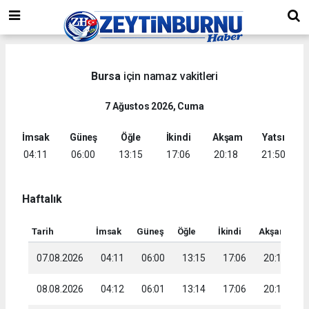
Bursa
için namaz vakitleri
7 Ağustos 2026, Cuma
İmsak
Güneş
Öğle
İkindi
Akşam
Yatsı
04:11
06:00
13:15
17:06
20:18
21:50
Haftalık
Tarih
İmsak
Güneş
Öğle
İkindi
Akşam
Ya
07.08.2026
04:11
06:00
13:15
17:06
20:18
2
08.08.2026
04:12
06:01
13:14
17:06
20:17
2