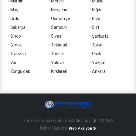
Mardin
Mersin
Muğla
Muş
Nevşehir
Niğde
Ordu
Osmaniye
Rize
Sakarya
Samsun
Siirt
Sinop
Sivas
Şanlıurfa
Şırnak
Tekirdağ
Tokat
Trabzon
Tunceli
Uşak
Van
Yalova
Yozgat
Zonguldak
Kırklareli
Ankara
haber paketi
haber scripti
haber yazılımı
Tüm hakları saklı tutulmaktadır.Copyright 2026©
Haber Yazılımı:
Web Aksiyon ®