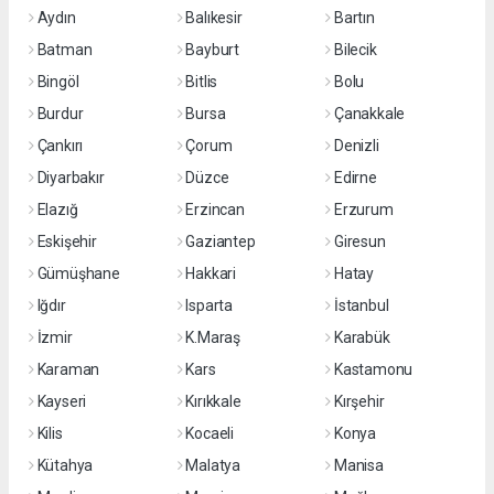
Aydın
Balıkesir
Bartın
Batman
Bayburt
Bilecik
Bingöl
Bitlis
Bolu
Burdur
Bursa
Çanakkale
Çankırı
Çorum
Denizli
Diyarbakır
Düzce
Edirne
Elazığ
Erzincan
Erzurum
Eskişehir
Gaziantep
Giresun
Gümüşhane
Hakkari
Hatay
Iğdır
Isparta
İstanbul
İzmir
K.Maraş
Karabük
Karaman
Kars
Kastamonu
Kayseri
Kırıkkale
Kırşehir
Kilis
Kocaeli
Konya
Kütahya
Malatya
Manisa