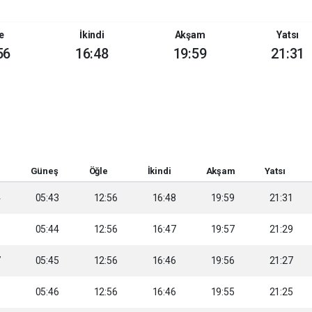
e
İkindi
Akşam
Yatsı
56
16:48
19:59
21:31
Güneş
Öğle
İkindi
Akşam
Yatsı
4
05:43
12:56
16:48
19:59
21:31
5
05:44
12:56
16:47
19:57
21:29
7
05:45
12:56
16:46
19:56
21:27
8
05:46
12:56
16:46
19:55
21:25