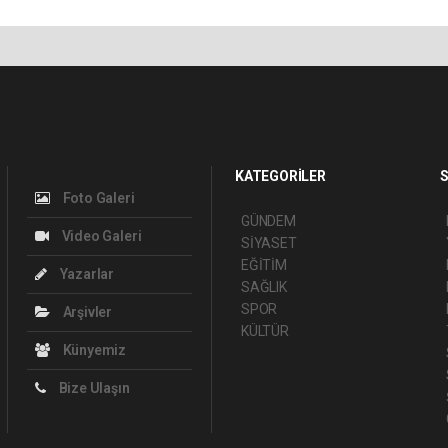
KATEGORİLER
S
Foto Galeri
GÜNDEM
Video Galeri
SİYASET
EĞİTİM
Yazarlar
SAĞLIK
SPOR
Arşivler
KÜLTÜR
Künyemiz
Bize Ulaşın