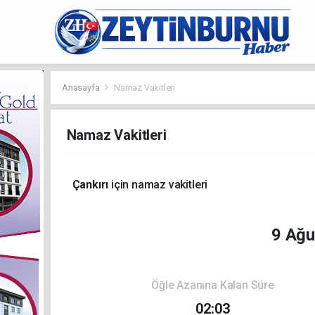
Anasayfa
Namaz Vakitleri
Namaz Vakitleri
Çankırı
için namaz vakitleri
9 Ağu
Öğle Azanına Kalan Süre
02:03