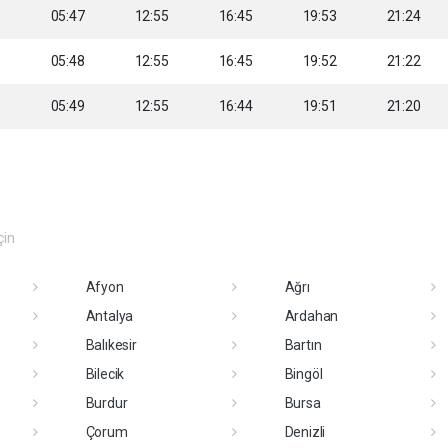
0
05:47
12:55
16:45
19:53
21:24
1
05:48
12:55
16:45
19:52
21:22
3
05:49
12:55
16:44
19:51
21:20
çin
Afyon
Ağrı
Antalya
Ardahan
Balıkesir
Bartın
Bilecik
Bingöl
Burdur
Bursa
Çorum
Denizli