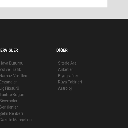
ERVİSLER
DİĞER
Hava Durumu
Sitede Ara
Yol ve Trafik
Anketler
Namaz Vakitleri
Biyografiler
Eczaneler
Rüya Tabirleri
Lig Fikstürü
Astroloji
Tarihte Bugün
Sinemalar
Seri İlanlar
Şehir Rehberi
Gazete Manşetleri