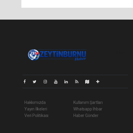
Pro-0.164
Hakkımızda
Kullanım Şartları
Yayın İlkeleri
Whatsapp İhbar
Veri Politikası
Haber Gönder