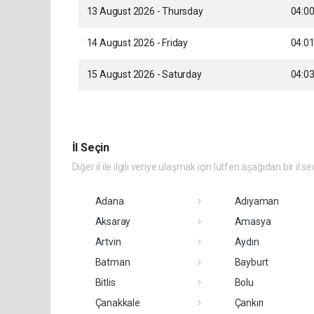
13 August 2026 - Thursday
04:0
14 August 2026 - Friday
04:0
15 August 2026 - Saturday
04:0
İl Seçin
Diğer il ile ilgili veriye ulaşmak için lütfen aşağıdan bir il se
Adana
Adıyaman
Aksaray
Amasya
Artvin
Aydın
Batman
Bayburt
Bitlis
Bolu
Çanakkale
Çankırı