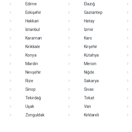
Edirne
Elazığ
Eskişehir
Gaziantep
Hakkari
Hatay
İstanbul
İzmir
Karaman
Kars
Kırıkkale
Kırşehir
Konya
Kütahya
Mardin
Mersin
Nevşehir
Niğde
Rize
Sakarya
Sinop
Sivas
Tekirdağ
Tokat
Uşak
Van
Zonguldak
Kırklareli