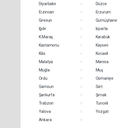
Diyarbakır
Düzce
Erzincan
Erzurum
Giresun
Gümüşhane
Iğdır
Isparta
K.Maraş
Karabük
Kastamonu
Kayseri
Kilis
Kocaeli
Malatya
Manisa
Muğla
Muş
Ordu
Osmaniye
Samsun
Siirt
Şanlıurfa
Şırnak
Trabzon
Tunceli
Yalova
Yozgat
Ankara