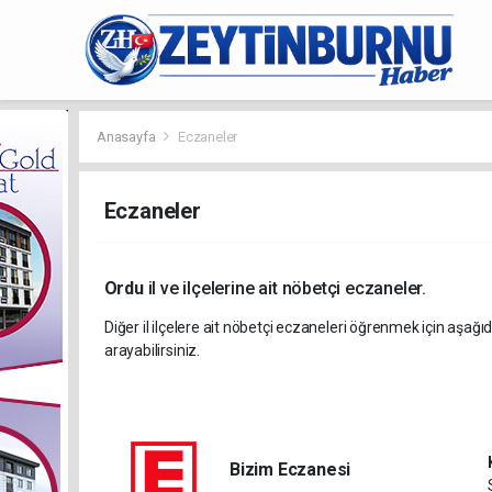
Anasayfa
Eczaneler
Eczaneler
Ordu
il ve ilçelerine ait nöbetçi eczaneler.
Diğer il ilçelere ait nöbetçi eczaneleri öğrenmek için aşağıd
arayabilirsiniz.
Bizim Eczanesi