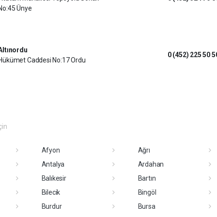
No:45 Ünye
Altınordu
0 (452) 225 50 5
Hükümet Caddesi No:17 Ordu
çin
Afyon
Ağrı
Antalya
Ardahan
Balıkesir
Bartın
Bilecik
Bingöl
Burdur
Bursa