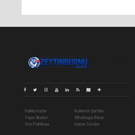
Pro-0.185
Hakkımızda
Kullanım Şartları
Yayın İlkeleri
Whatsapp İhbar
Veri Politikası
Haber Gönder