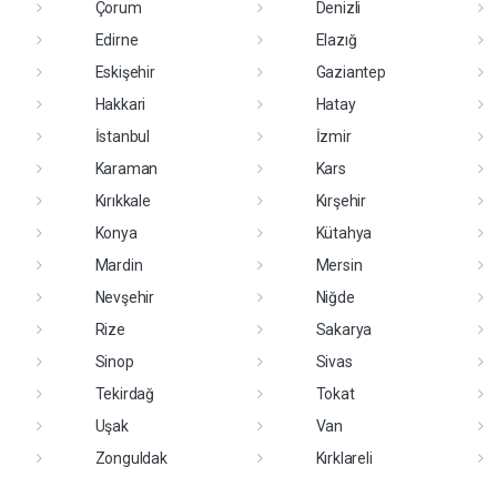
Çorum
Denizli
Edirne
Elazığ
Eskişehir
Gaziantep
Hakkari
Hatay
İstanbul
İzmir
Karaman
Kars
Kırıkkale
Kırşehir
Konya
Kütahya
Mardin
Mersin
Nevşehir
Niğde
Rize
Sakarya
Sinop
Sivas
Tekirdağ
Tokat
Uşak
Van
Zonguldak
Kırklareli