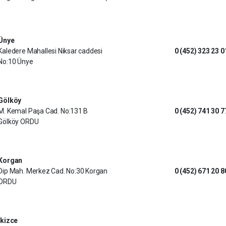
Ünye
Kaledere Mahallesi Niksar caddesi
0 (452) 323 23 0
No:10 Ünye
Gölköy
M. Kemal Paşa Cad. No:131 B
0 (452) 741 30 7
Gölköy ORDU
Korgan
Dip Mah. Merkez Cad. No:30 Korgan
0 (452) 671 20 8
ORDU
İkizce