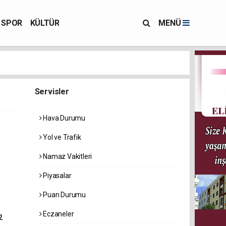
SPOR
KÜLTÜR
MENÜ
Servisler
Hava Durumu
Yol ve Trafik
Namaz Vakitleri
Piyasalar
Puan Durumu
Eczaneler
2