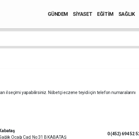
GÜNDEM
SİYASET
EĞİTİM
SAĞLIK
an il seçimi yapabilirsiniz. Nöbetçi eczene teyidi için telefon numaralarını
Kabataş
0 (452) 694 52 5
Sağlık Ocağı Cad. No:31 B KABATAŞ