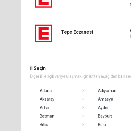
Tepe Eczanesi
İl Seçin
Diğer il ile ilgili veriye ulaşmak için lütfen aşağıdan bir il se
Adana
Adıyaman
Aksaray
Amasya
Artvin
Aydın
Batman
Bayburt
Bitlis
Bolu