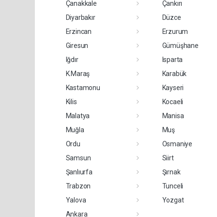
Çanakkale
Çankırı
Diyarbakır
Düzce
Erzincan
Erzurum
Giresun
Gümüşhane
Iğdır
Isparta
K.Maraş
Karabük
Kastamonu
Kayseri
Kilis
Kocaeli
Malatya
Manisa
Muğla
Muş
Ordu
Osmaniye
Samsun
Siirt
Şanlıurfa
Şırnak
Trabzon
Tunceli
Yalova
Yozgat
Ankara