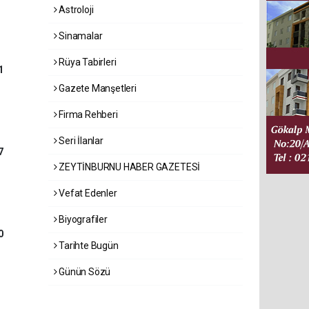
Astroloji
Sinamalar
Rüya Tabirleri
1
Gazete Manşetleri
Firma Rehberi
Seri İlanlar
7
ZEYTİNBURNU HABER GAZETESİ
Vefat Edenler
Biyografiler
0
Tarihte Bugün
Günün Sözü