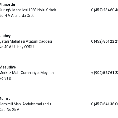
Altınordu
Durugöl Mahallesi 1088 No.lu Sokak
0 (452) 234 60 4
No: 4 A Altınordu Ordu
Ulubey
Çatallı Mahallesi Atatürk Caddesi
0 (452) 861 22 2
No:40 A Ulubey ORDU
Mesudiye
Merkez Mah. Cumhuriyet Meydanı
+ (904) 527 61 2
No 31 B
Kumru
Demircili Mah. Abdulcemal zorlu
0 (452) 641 38 0
Cad. No:25 A