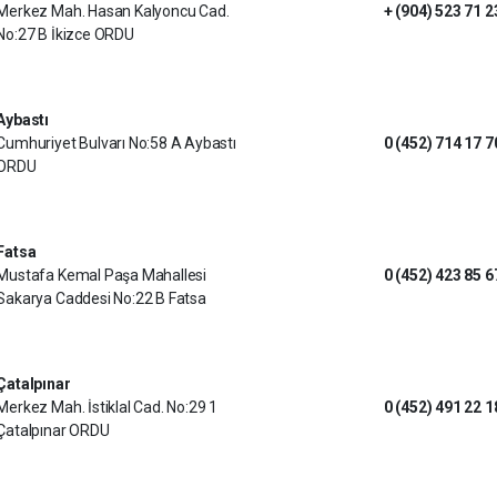
Merkez Mah. Hasan Kalyoncu Cad.
+ (904) 523 71 2
No:27 B İkizce ORDU
Aybastı
Cumhuriyet Bulvarı No:58 A Aybastı
0 (452) 714 17 7
ORDU
Fatsa
Mustafa Kemal Paşa Mahallesi
0 (452) 423 85 6
Sakarya Caddesi No:22 B Fatsa
Çatalpınar
Merkez Mah. İstiklal Cad. No:29 1
0 (452) 491 22 1
Çatalpınar ORDU