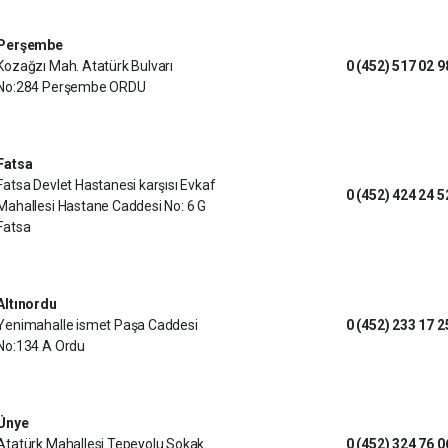
Perşembe
Kozağzı Mah. Atatürk Bulvarı
0 (452) 517 02 9
No:284 Perşembe ORDU
Fatsa
Fatsa Devlet Hastanesi karşısı Evkaf
0 (452) 424 24 5
Mahallesi Hastane Caddesi No: 6 G
Fatsa
Altınordu
Yenimahalle ismet Paşa Caddesi
0 (452) 233 17 2
No:134 A Ordu
Ünye
Atatürk Mahallesi Tepeyolu Sokak
0 (452) 324 76 0