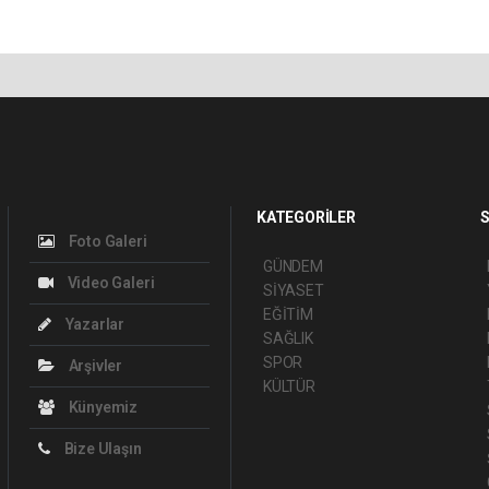
KATEGORİLER
S
Foto Galeri
GÜNDEM
Video Galeri
SİYASET
EĞİTİM
Yazarlar
SAĞLIK
SPOR
Arşivler
KÜLTÜR
Künyemiz
Bize Ulaşın