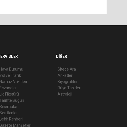
ERVİSLER
DİĞER
Hava Durumu
Sitede Ara
Yol ve Trafik
Anketler
Namaz Vakitleri
Biyografiler
Eczaneler
Rüya Tabirleri
Lig Fikstürü
Astroloji
Tarihte Bugün
Sinemalar
Seri İlanlar
Şehir Rehberi
Gazete Manşetleri