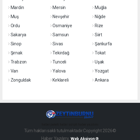
Mardin
Mersin
Muğla
Muş
Nevşehir
Niğde
Ordu
Osmaniye
Rize
Sakarya
Samsun
Siirt
Sinop
Sivas
Şanlıurfa
Şırnak
Tekirdağ
Tokat
Trabzon
Tunceli
Uşak
Van
Yalova
Yozgat
Zonguldak
Kırklareli
Ankara
haber paketi
haber scripti
haber yazılımı
Tüm hakları saklı tutulmaktadır.Copyright 2026©
Haber Yazılımı:
Web Aksiyon ®