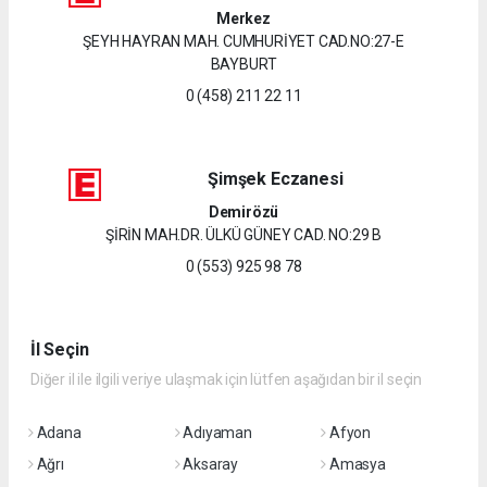
Merkez
ŞEYH HAYRAN MAH. CUMHURİYET CAD.NO:27-E
BAYBURT
0 (458) 211 22 11
Şimşek Eczanesi
Demirözü
ŞİRİN MAH.DR. ÜLKÜ GÜNEY CAD. NO:29 B
0 (553) 925 98 78
İl Seçin
Diğer il ile ilgili veriye ulaşmak için lütfen aşağıdan bir il seçin
Adana
Adıyaman
Afyon
Ağrı
Aksaray
Amasya