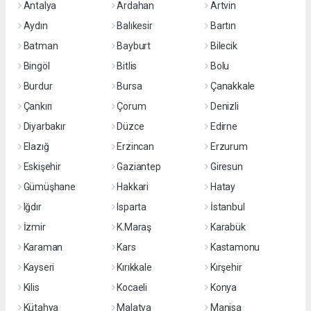
Antalya
Ardahan
Artvin
Aydın
Balıkesir
Bartın
Batman
Bayburt
Bilecik
Bingöl
Bitlis
Bolu
Burdur
Bursa
Çanakkale
Çankırı
Çorum
Denizli
Diyarbakır
Düzce
Edirne
Elazığ
Erzincan
Erzurum
Eskişehir
Gaziantep
Giresun
Gümüşhane
Hakkari
Hatay
Iğdır
Isparta
İstanbul
İzmir
K.Maraş
Karabük
Karaman
Kars
Kastamonu
Kayseri
Kırıkkale
Kırşehir
Kilis
Kocaeli
Konya
Kütahya
Malatya
Manisa