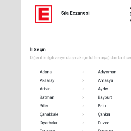
Sıla Eczanesi
İl Seçin
Diğer il ile ilgili veriye ulaşmak için lütfen aşağıdan bir il se
Adana
Adıyaman
Aksaray
Amasya
Artvin
Aydın
Batman
Bayburt
Bitlis
Bolu
Çanakkale
Çankırı
Diyarbakır
Düzce