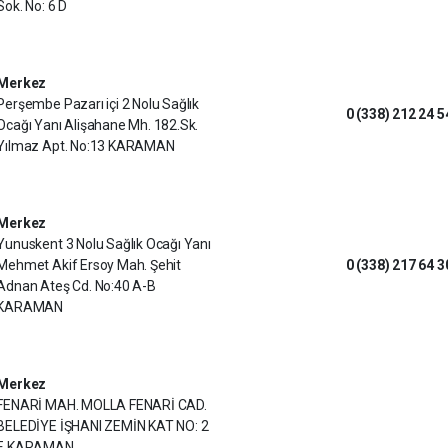
Sok. No: 6 D
Merkez
Perşembe Pazarı içi 2 Nolu Sağlık
0 (338) 212 24 5
Ocağı Yanı Alişahane Mh. 182.Sk.
Yılmaz Apt. No:13 KARAMAN
Merkez
Yunuskent 3 Nolu Sağlık Ocağı Yanı
Mehmet Akif Ersoy Mah. Şehit
0 (338) 217 64 3
Adnan Ateş Cd. No:40 A-B
KARAMAN
Merkez
FENARİ MAH. MOLLA FENARİ CAD.
BELEDİYE İŞHANI ZEMİN KAT NO: 2
E KARAMAN