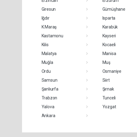
Erzincan
Erzurum
Giresun
Gümüşhane
Iğdır
Isparta
K.Maraş
Karabük
Kastamonu
Kayseri
Kilis
Kocaeli
Malatya
Manisa
Muğla
Muş
Ordu
Osmaniye
Samsun
Siirt
Şanlıurfa
Şırnak
Trabzon
Tunceli
Yalova
Yozgat
Ankara