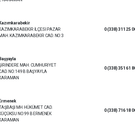
Kazımkarabekir
KAZIMKARABEKİR İLÇESİ PAZAR
0 (338) 311 25 0
MAH. KAZIMKARABEKİR CAD. NO:3
Başyayla
ŞİRİNDERE MAH. CUMHURİYET
0 (338) 351 61 8
CAD. NO:149 B BAŞYAYLA
KARAMAN
Ermenek
TAŞBAŞI MH. HÜKÜMET CAD.
0 (338) 716 18 0
KÜÇÜKSU NO:99 B ERMENEK
KARAMAN