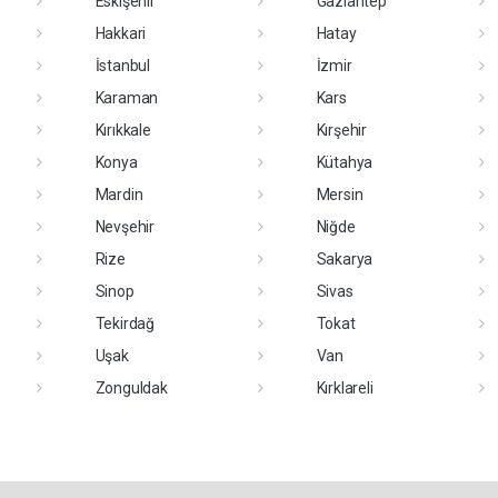
Eskişehir
Gaziantep
Hakkari
Hatay
İstanbul
İzmir
Karaman
Kars
Kırıkkale
Kırşehir
Konya
Kütahya
Mardin
Mersin
Nevşehir
Niğde
Rize
Sakarya
Sinop
Sivas
Tekirdağ
Tokat
Uşak
Van
Zonguldak
Kırklareli