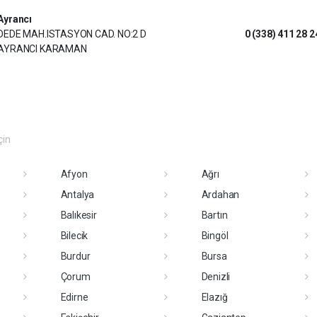
Ayrancı
DEDE MAH.ISTASYON CAD. NO:2 D
0 (338) 411 28 2
AYRANCI KARAMAN
çin
Afyon
Ağrı
Antalya
Ardahan
Balıkesir
Bartın
Bilecik
Bingöl
Burdur
Bursa
Çorum
Denizli
Edirne
Elazığ