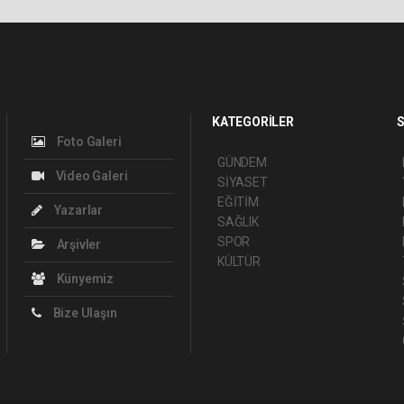
KATEGORİLER
S
Foto Galeri
GÜNDEM
Video Galeri
SİYASET
EĞİTİM
Yazarlar
SAĞLIK
SPOR
Arşivler
KÜLTÜR
Künyemiz
Bize Ulaşın