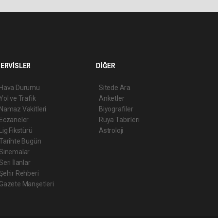
ERVİSLER
DİĞER
Hava Durumu
Sitede Ara
Yol ve Trafik
Anketler
Namaz Vakitleri
Biyografiler
Eczaneler
Rüya Tabirleri
Lig Fikstürü
Astroloji
Tarihte Bugün
Sinemalar
Seri İlanlar
Şehir Rehberi
Gazete Manşetleri