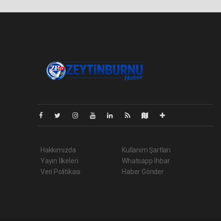
Pro-0.124
Hakkımızda
Kullanım Şartları
Yayın İlkeleri
Whatsapp İhbar
Veri Politikası
Haber Gönder