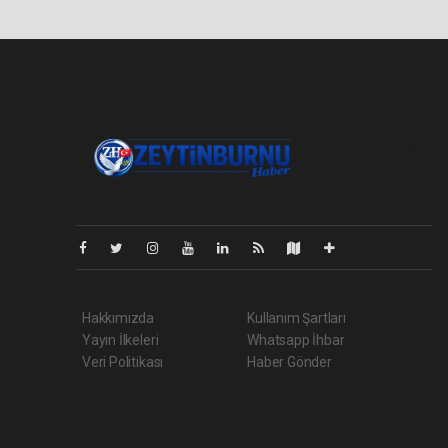
Pro-0.170
Hakkımızda
Kullanım Şartları
Yayın İlkeleri
Whatsapp İhbar
Veri Politikası
Haber Gönder