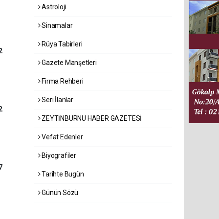
Astroloji
Sinamalar
Rüya Tabirleri
2
Gazete Manşetleri
Firma Rehberi
Seri İlanlar
2
ZEYTİNBURNU HABER GAZETESİ
Vefat Edenler
Biyografiler
7
Tarihte Bugün
Günün Sözü