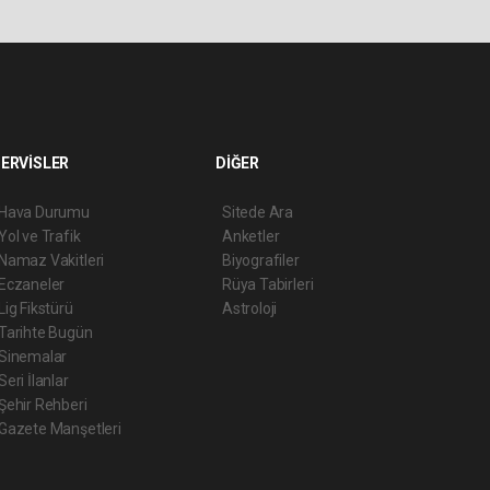
ERVİSLER
DİĞER
Hava Durumu
Sitede Ara
Yol ve Trafik
Anketler
Namaz Vakitleri
Biyografiler
Eczaneler
Rüya Tabirleri
Lig Fikstürü
Astroloji
Tarihte Bugün
Sinemalar
Seri İlanlar
Şehir Rehberi
Gazete Manşetleri