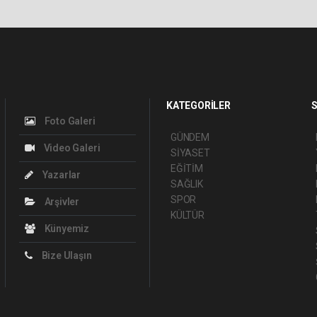
KATEGORİLER
S
Foto Galeri
GÜNDEM
Video Galeri
SİYASET
EĞİTİM
Yazarlar
SAĞLIK
SPOR
Arşivler
KÜLTÜR
Künyemiz
Bize Ulaşın