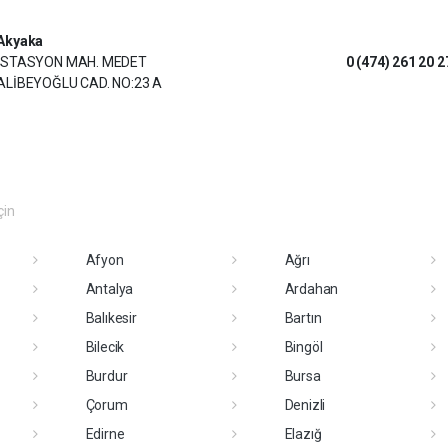
Akyaka
İSTASYON MAH. MEDET
0 (474) 261 20 2
ALİBEYOĞLU CAD. NO:23 A
çin
Afyon
Ağrı
Antalya
Ardahan
Balıkesir
Bartın
Bilecik
Bingöl
Burdur
Bursa
Çorum
Denizli
Edirne
Elazığ