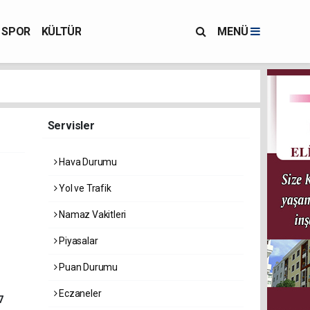
SPOR
KÜLTÜR
MENÜ
Servisler
Hava Durumu
Yol ve Trafik
Namaz Vakitleri
Piyasalar
Puan Durumu
Eczaneler
7