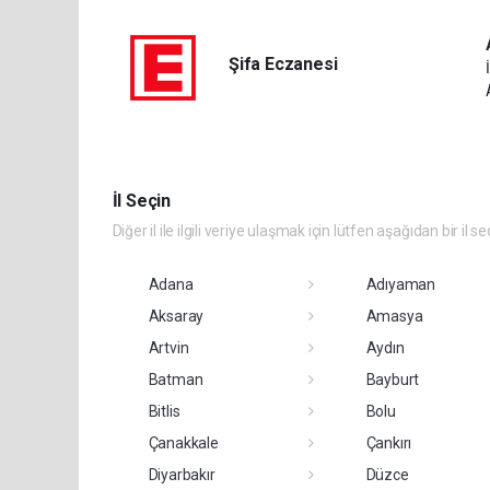
Şifa Eczanesi
İl Seçin
Diğer il ile ilgili veriye ulaşmak için lütfen aşağıdan bir il se
Adana
Adıyaman
Aksaray
Amasya
Artvin
Aydın
Batman
Bayburt
Bitlis
Bolu
Çanakkale
Çankırı
Diyarbakır
Düzce