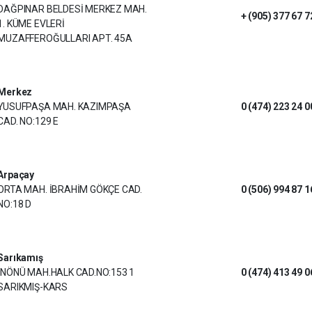
DAĞPINAR BELDESİ MERKEZ MAH.
+ (905) 377 67 7
1. KÜME EVLERİ
MUZAFFEROĞULLARI APT. 45A
Merkez
YUSUFPAŞA MAH. KAZIMPAŞA
0 (474) 223 24 0
CAD. NO:129 E
Arpaçay
ORTA MAH. İBRAHİM GÖKÇE CAD.
0 (506) 994 87 1
NO:18 D
Sarıkamış
İNÖNÜ MAH.HALK CAD.NO:153 1
0 (474) 413 49 0
SARIKMIŞ-KARS