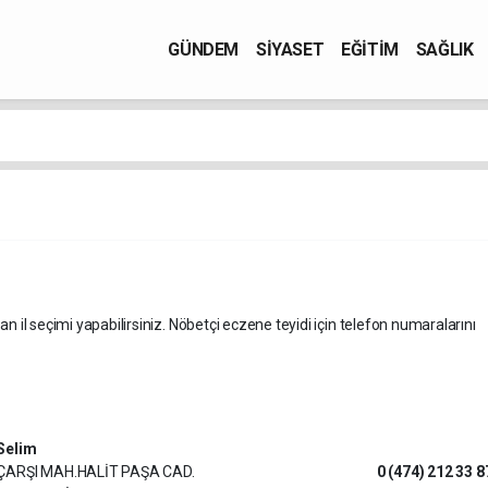
GÜNDEM
SİYASET
EĞİTİM
SAĞLIK
an il seçimi yapabilirsiniz. Nöbetçi eczene teyidi için telefon numaralarını
Selim
ÇARŞI MAH.HALİT PAŞA CAD.
0 (474) 212 33 8