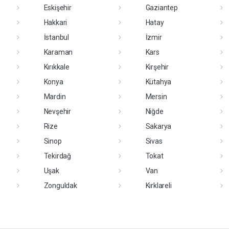
Eskişehir
Gaziantep
Hakkari
Hatay
İstanbul
İzmir
Karaman
Kars
Kırıkkale
Kırşehir
Konya
Kütahya
Mardin
Mersin
Nevşehir
Niğde
Rize
Sakarya
Sinop
Sivas
Tekirdağ
Tokat
Uşak
Van
Zonguldak
Kırklareli