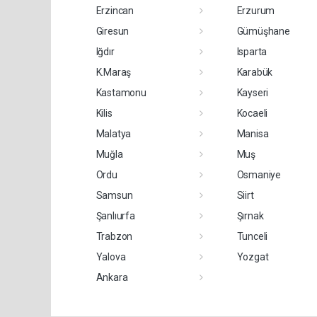
Erzincan
Erzurum
Giresun
Gümüşhane
Iğdır
Isparta
K.Maraş
Karabük
Kastamonu
Kayseri
Kilis
Kocaeli
Malatya
Manisa
Muğla
Muş
Ordu
Osmaniye
Samsun
Siirt
Şanlıurfa
Şırnak
Trabzon
Tunceli
Yalova
Yozgat
Ankara