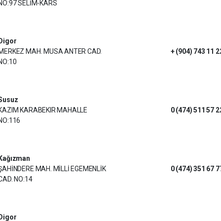
NO:97 SELİM-KARS
Digor
MERKEZ MAH. MUSA ANTER CAD.
+ (904) 743 11 2
NO:10
Susuz
KAZIM KARABEKIR MAHALLE
0 (474) 511 57 2
NO:116
Kağızman
ŞAHİNDERE MAH. MİLLİ EGEMENLİK
0 (474) 351 67 7
CAD. NO:14
Digor