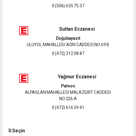
0 (506) 635 75 37
Sultan Eczanesi
Doğubayazıt
ULUYOL MAHALLESİ AĞRI CADDESİ NO:69 B
0 (472) 312 08 87
Yağmur Eczanesi
Patnos
ALPASLAN MAHALLESİ MALAZGİRT CADDESİ
NO:226 A
0 (472) 616 59 41
İl Seçin