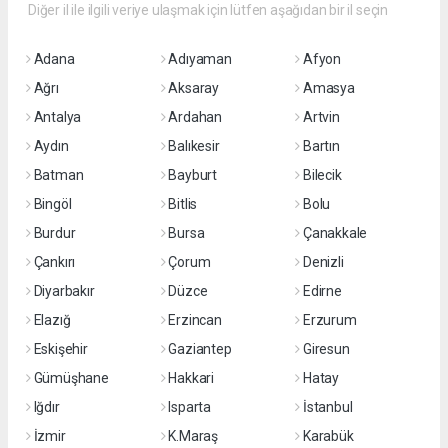
Diğer il ile ilgili veriye ulaşmak için lütfen aşağıdan bir il seçin
Adana
Adıyaman
Afyon
Ağrı
Aksaray
Amasya
Antalya
Ardahan
Artvin
Aydın
Balıkesir
Bartın
Batman
Bayburt
Bilecik
Bingöl
Bitlis
Bolu
Burdur
Bursa
Çanakkale
Çankırı
Çorum
Denizli
Diyarbakır
Düzce
Edirne
Elazığ
Erzincan
Erzurum
Eskişehir
Gaziantep
Giresun
Gümüşhane
Hakkari
Hatay
Iğdır
Isparta
İstanbul
İzmir
K.Maraş
Karabük