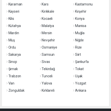
Karaman
Kars
Kastamonu
Kayseri
Kırıkkale
Kırşehir
Kilis
Kocaeli
Konya
Kütahya
Malatya
Manisa
Mardin
Mersin
Muğla
Muş
Nevşehir
Niğde
Ordu
Osmaniye
Rize
Sakarya
Samsun
Siirt
Sinop
Sivas
Şanlıurfa
Şırnak
Tekirdağ
Tokat
Trabzon
Tunceli
Uşak
Van
Yalova
Yozgat
Zonguldak
Kırklareli
Ankara