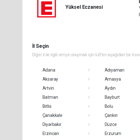
Yüksel Eczanesi
İl Seçin
Diğer il ile ilgili veriye ulaşmak için lütfen aşağıdan bir il se
Adana
Adıyaman
Aksaray
Amasya
Artvin
Aydın
Batman
Bayburt
Bitlis
Bolu
Çanakkale
Çankırı
Diyarbakır
Düzce
Erzincan
Erzurum