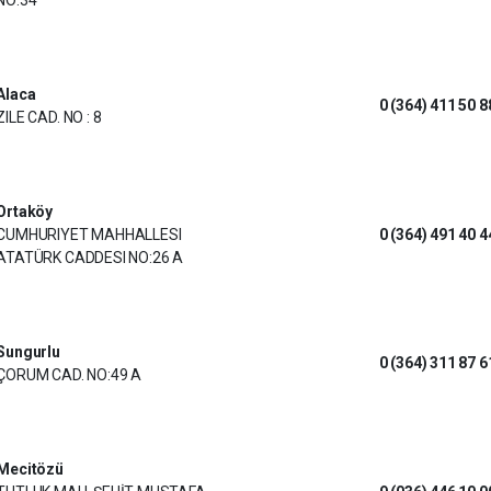
Alaca
0 (364) 411 50 8
ZILE CAD. NO : 8
Ortaköy
CUMHURIYET MAHHALLESI
0 (364) 491 40 4
ATATÜRK CADDESI NO:26 A
Sungurlu
0 (364) 311 87 6
ÇORUM CAD. NO:49 A
Mecitözü