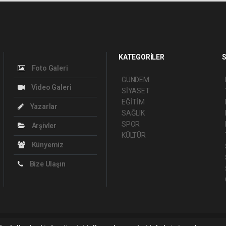
KATEGORİLER
S
Foto Galeri
GÜNDEM
Video Galeri
SİYASET
EĞİTİM
Yazarlar
SAĞLIK
SPOR
Arşivler
KÜLTÜR
Künyemiz
Bize Ulaşın
ght 2026 ©
haber yazılımı
haber paketi
haber scripti
haber yazılım
haber sc