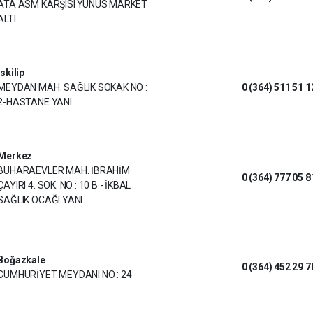
ATA ASM KARŞISI YUNUS MARKET
ALTI
İskilip
MEYDAN MAH. SAĞLIK SOKAK NO :
0 (364) 511 51 1
2-HASTANE YANI
Merkez
BUHARAEVLER MAH. İBRAHİM
0 (364) 777 05 8
ÇAYIRI 4. SOK. NO : 10 B - İKBAL
SAĞLIK OCAĞI YANI
Boğazkale
0 (364) 452 29 7
CUMHURİYET MEYDANI NO : 24