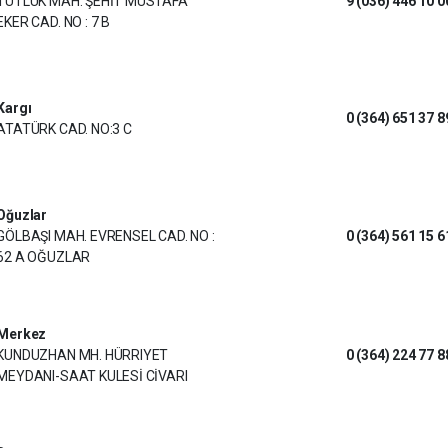
TUTLUK MAH. ŞEHİT MUSTAFA
9 (036) 446 10 0
EKER CAD. NO : 7 B
Kargı
0 (364) 651 37 8
ATATÜRK CAD. NO:3 C
Oğuzlar
GÖLBAŞI MAH. EVRENSEL CAD. NO :
0 (364) 561 15 6
62 A OĞUZLAR
Merkez
KUNDUZHAN MH. HÜRRIYET
0 (364) 224 77 8
MEYDANI-SAAT KULESİ CİVARI