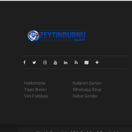
Pro-0.138
Hakkımızda
Kullanım Şartları
Yayın İlkeleri
Whatsapp İhbar
Veri Politikası
Haber Gönder
Zeytinburnuhaber.org Tüm hakları saklı tutulmaktadır. Copyri