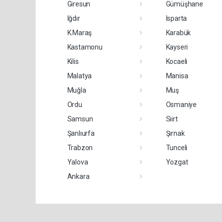
Giresun
Gümüşhane
Iğdır
Isparta
K.Maraş
Karabük
Kastamonu
Kayseri
Kilis
Kocaeli
Malatya
Manisa
Muğla
Muş
Ordu
Osmaniye
Samsun
Siirt
Şanlıurfa
Şırnak
Trabzon
Tunceli
Yalova
Yozgat
Ankara