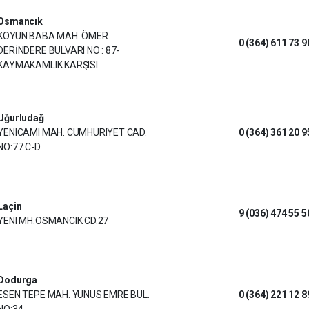
Osmancık
KOYUN BABA MAH. ÖMER
0 (364) 611 73 9
DERİNDERE BULVARI NO : 87-
KAYMAKAMLIK KARŞISI
Uğurludağ
YENICAMI MAH. CUMHURIYET CAD.
0 (364) 361 20 9
NO:77 C-D
Laçin
9 (036) 474 55 5
YENI MH.OSMANCIK CD.27
Dodurga
ESEN TEPE MAH. YUNUS EMRE BUL.
0 (364) 221 12 8
NO:34