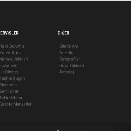
ERVİSLER
DİĞER
Hava Durumu
Sitede Ara
Yol ve Trafik
Anketler
Namaz Vakitleri
Biyografiler
Eczaneler
Rüya Tabirleri
Lig Fikstürü
Astroloji
Tarihte Bugün
Sinemalar
Seri İlanlar
Şehir Rehberi
Gazete Manşetleri
ript
Haber Yazılımı: