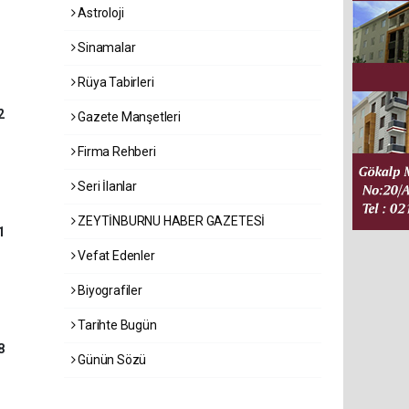
Astroloji
Sinamalar
Rüya Tabirleri
2
Gazete Manşetleri
Firma Rehberi
Seri İlanlar
ZEYTİNBURNU HABER GAZETESİ
1
Vefat Edenler
Biyografiler
Tarihte Bugün
8
Günün Sözü