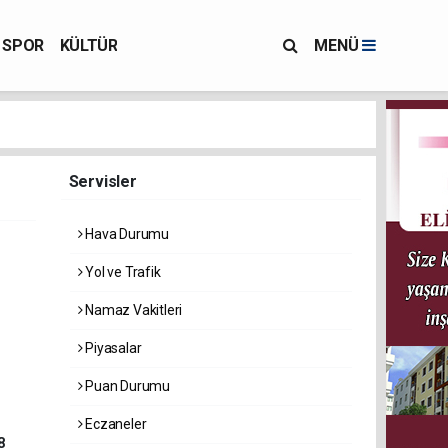
SPOR
KÜLTÜR
MENÜ
Servisler
Hava Durumu
Yol ve Trafik
Namaz Vakitleri
Piyasalar
Puan Durumu
Eczaneler
8