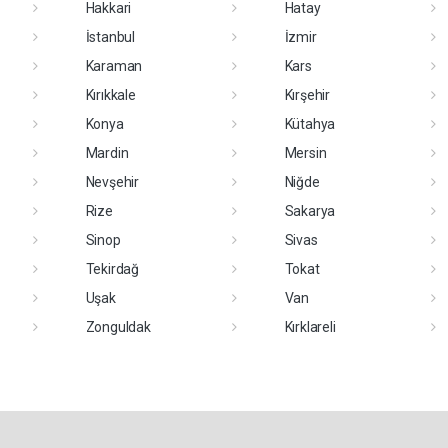
Hakkari
Hatay
İstanbul
İzmir
Karaman
Kars
Kırıkkale
Kırşehir
Konya
Kütahya
Mardin
Mersin
Nevşehir
Niğde
Rize
Sakarya
Sinop
Sivas
Tekirdağ
Tokat
Uşak
Van
Zonguldak
Kırklareli