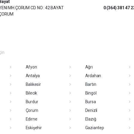
Bayat
YENI MH.ÇORUM CD. NO : 42 BAYAT
0 (364) 381 47 2
ÇORUM
çin
Afyon
Ağrı
Antalya
Ardahan
Balıkesir
Bartın
Bilecik
Bingöl
Burdur
Bursa
Çorum
Denizli
Edirne
Elazığ
Eskişehir
Gaziantep