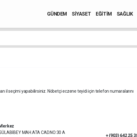
GÜNDEM
SİYASET
EĞİTİM
SAĞLIK
an il seçimi yapabilirsiniz. Nöbetçi eczene teyidi için telefon numaralarını
Merkez
GÜLABİBEY MAH.ATA CAD.NO:30 A
+ (903) 642 25 3