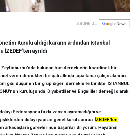
ABONE OL
Yönetim Kurulu aldığı kararın ardından İstanbul
 İZEDEF’ten ayrıldı
Zeytinburnu’nda bulunan tüm derneklerin koordineli bir
zmet veren dernekleri bir çatı altında toparlama çalışmalarımız
zim gibi düşünen bir grup diğer derneklerle birlikte İSTANBUL
un kuruluşunda Diyabetliler ve Engelliler derneği olarak
dolayı Federasyona fazla zaman ayıramadığım ve
şliklerden dolayı yapılan genel kurul sonrası
İZEDEF’ten
n arkadaşlara görevlerinde başarılar diliyorum. Hayatının