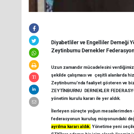
Diyabetliler ve Engelliler Derneği 
Zeytinburnu Dernekler Federasyonu
Uzun zamandır mücadelesini verdiğimiz 
şekilde çalışması ve çeşitli alanlarda hi
Zeytinburnu’nda faaliyet gösteren ve bi
ZEYTİNBURNU DERNEKLER FEDERASYONU’n
yönetim kurulu kararı ile yer aldık.
İlerleyen süreçte yoğun mesailerimden 
federasyonun kuruluş misyonundaki deği
ayrılma kararı aldık.
Yönetime yeni seçile