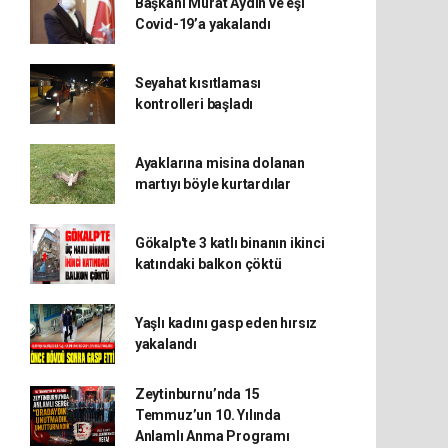
Başkanı Murat Aydın ve eşi
Covid-19’a yakalandı
Seyahat kısıtlaması
kontrolleri başladı
Ayaklarına misina dolanan
martıyı böyle kurtardılar
Gökalp'te 3 katlı binanın ikinci
katındaki balkon çöktü
Yaşlı kadını gasp eden hırsız
yakalandı
Zeytinburnu’nda 15
Temmuz’un 10. Yılında
Anlamlı Anma Programı