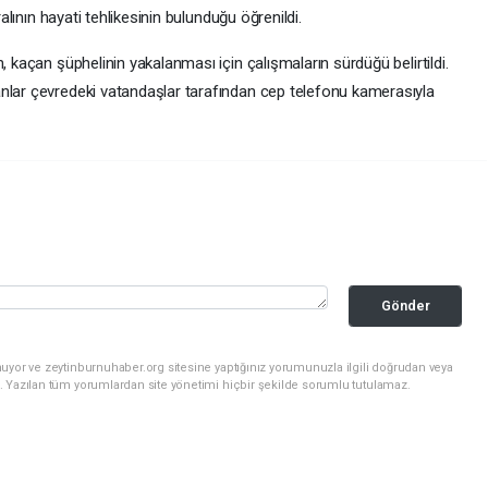
ralının hayati tehlikesinin bulunduğu öğrenildi.
, kaçan şüphelinin yakalanması için çalışmaların sürdüğü belirtildi.
nlar çevredeki vatandaşlar tarafından cep telefonu kamerasıyla
Gönder
uyor ve zeytinburnuhaber.org sitesine yaptığınız yorumunuzla ilgili doğrudan veya
. Yazılan tüm yorumlardan site yönetimi hiçbir şekilde sorumlu tutulamaz.