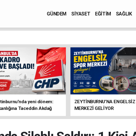
GÜNDEM
SİYASET
EĞİTİM
SAĞLIK
tinburnu'nda yeni dönem:
ZEYTİNBURNU’NA ENGELSİZ
kanlığına Taceddin Akdağ
MERKEZİ GELİYOR