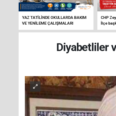
YAZ TATİLİNDE OKULLARDA BAKIM
CHP Zey
VE YENİLEME ÇALIŞMALARI
İlçe baş
SÜRÜYOR
atandı
Diyabetliler 