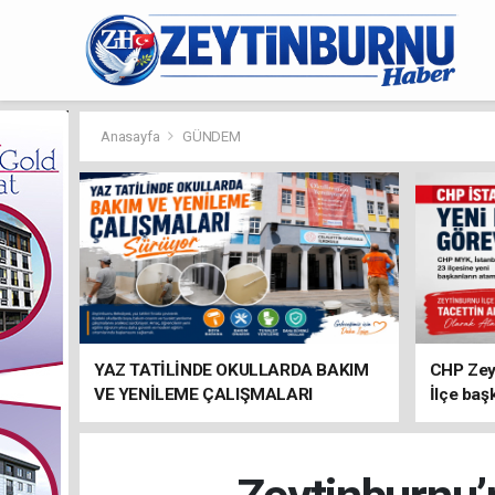
Anasayfa
GÜNDEM
YAZ TATİLİNDE OKULLARDA BAKIM
CHP Zey
VE YENİLEME ÇALIŞMALARI
İlçe baş
SÜRÜYOR
atandı