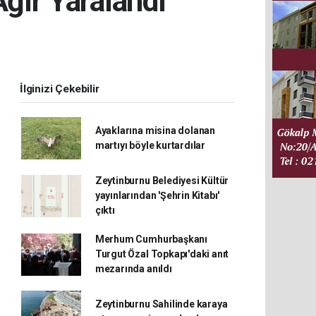
Ağır Yaralandı
İlginizi Çekebilir
Ayaklarına misina dolanan
martıyı böyle kurtardılar
Zeytinburnu Belediyesi Kültür
yayınlarından 'Şehrin Kitabı'
çıktı
Merhum Cumhurbaşkanı
Turgut Özal Topkapı'daki anıt
mezarında anıldı
Zeytinburnu Sahilinde karaya