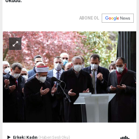
okudu.
ABONE OL
Erkek
|
Kadın
(Haberi Sesli Oku)