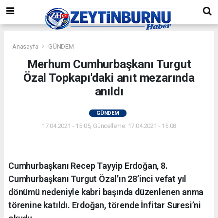
Anasayfa
GÜNDEM
Merhum Cumhurbaşkanı Turgut
Özal Topkapı'daki anıt mezarında
anıldı
GÜNDEM
17.04.2021 - 15:05, Güncelleme: 17.04.2021 - 15:08
Cumhurbaşkanı Recep Tayyip Erdoğan, 8.
Cumhurbaşkanı Turgut Özal’ın 28’inci vefat yıl
dönümü nedeniyle kabri başında düzenlenen anma
törenine katıldı. Erdoğan, törende İnfitar Suresi’ni