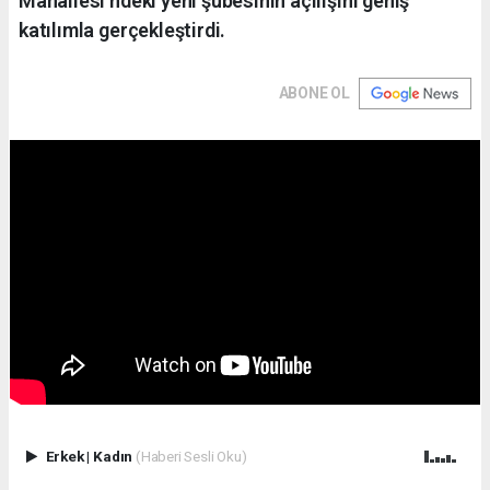
Mahallesi’ndeki yeni şubesinin açılışını geniş
katılımla gerçekleştirdi.
ABONE OL
Erkek
|
Kadın
(Haberi Sesli Oku)