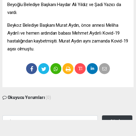
Beyoğlu Belediye Başkanı Haydar Ali Yıldız ve Şadi Yazıcı da
vardı.
Beykoz Belediye Başkanı Murat Aydın, önce annesi Meliha
Aydın'ı ve hemen ardından babası Mehmet Aydın'ı Kovid-19
hastalığından kaybetmişiti. Murat Aydın aynı zamanda Kovid-19
aşısı olmuştu.
Okuyucu Yorumları
(0)
Gönder
Yorum yazarak Topluluk Kuralları’nı kabul etmiş bulunuyor ve zeytinburnuhaber.org