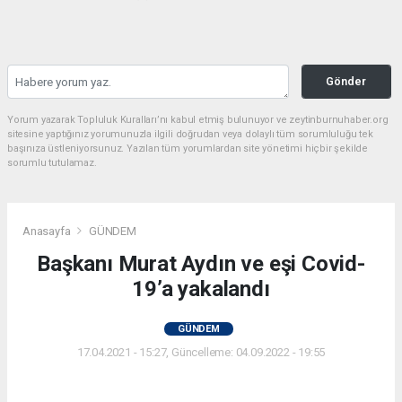
Gönder
Yorum yazarak Topluluk Kuralları’nı kabul etmiş bulunuyor ve zeytinburnuhaber.org
sitesine yaptığınız yorumunuzla ilgili doğrudan veya dolaylı tüm sorumluluğu tek
başınıza üstleniyorsunuz. Yazılan tüm yorumlardan site yönetimi hiçbir şekilde
sorumlu tutulamaz.
Anasayfa
GÜNDEM
Başkanı Murat Aydın ve eşi Covid-
19’a yakalandı
GÜNDEM
17.04.2021 - 15:27, Güncelleme: 04.09.2022 - 19:55