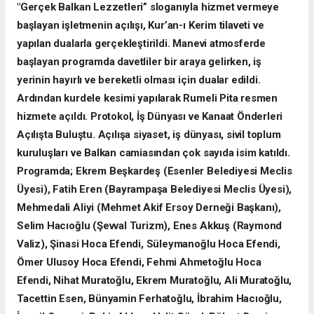
"Gerçek Balkan Lezzetleri” sloganıyla hizmet vermeye
başlayan işletmenin açılışı, Kur’an-ı Kerim tilaveti ve
yapılan dualarla gerçekleştirildi. Manevi atmosferde
başlayan programda davetliler bir araya gelirken, iş
yerinin hayırlı ve bereketli olması için dualar edildi.
Ardından kurdele kesimi yapılarak Rumeli Pita resmen
hizmete açıldı. Protokol, İş Dünyası ve Kanaat Önderleri
Açılışta Buluştu. Açılışa siyaset, iş dünyası, sivil toplum
kuruluşları ve Balkan camiasından çok sayıda isim katıldı.
Programda; Ekrem Beşkardeş (Esenler Belediyesi Meclis
Üyesi), Fatih Eren (Bayrampaşa Belediyesi Meclis Üyesi),
Mehmedali Aliyi (Mehmet Akif Ersoy Derneği Başkanı),
Selim Hacıoğlu (Şevval Turizm), Enes Akkuş (Raymond
Valiz), Şinasi Hoca Efendi, Süleymanoğlu Hoca Efendi,
Ömer Ulusoy Hoca Efendi, Fehmi Ahmetoğlu Hoca
Efendi, Nihat Muratoğlu, Ekrem Muratoğlu, Ali Muratoğlu,
Tacettin Esen, Bünyamin Ferhatoğlu, İbrahim Hacıoğlu,