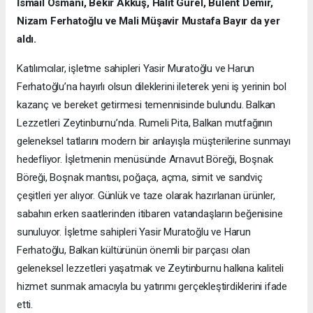
İsmail Osmani, Bekir Akkuş, Halit Gürel, Bülent Demir,
Nizam Ferhatoğlu ve Mali Müşavir Mustafa Bayır da yer
aldı.
Katılımcılar, işletme sahipleri Yasir Muratoğlu ve Harun
Ferhatoğlu’na hayırlı olsun dileklerini ileterek yeni iş yerinin bol
kazanç ve bereket getirmesi temennisinde bulundu. Balkan
Lezzetleri Zeytinburnu’nda. Rumeli Pita, Balkan mutfağının
geleneksel tatlarını modern bir anlayışla müşterilerine sunmayı
hedefliyor. İşletmenin menüsünde Arnavut Böreği, Boşnak
Böreği, Boşnak mantısı, poğaça, açma, simit ve sandviç
çeşitleri yer alıyor. Günlük ve taze olarak hazırlanan ürünler,
sabahın erken saatlerinden itibaren vatandaşların beğenisine
sunuluyor. İşletme sahipleri Yasir Muratoğlu ve Harun
Ferhatoğlu, Balkan kültürünün önemli bir parçası olan
geleneksel lezzetleri yaşatmak ve Zeytinburnu halkına kaliteli
hizmet sunmak amacıyla bu yatırımı gerçekleştirdiklerini ifade
etti.