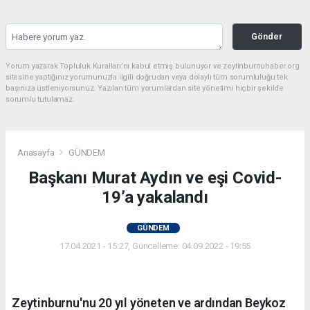
Gönder
Yorum yazarak Topluluk Kuralları’nı kabul etmiş bulunuyor ve zeytinburnuhaber.org
sitesine yaptığınız yorumunuzla ilgili doğrudan veya dolaylı tüm sorumluluğu tek
başınıza üstleniyorsunuz. Yazılan tüm yorumlardan site yönetimi hiçbir şekilde
sorumlu tutulamaz.
Anasayfa
GÜNDEM
Başkanı Murat Aydın ve eşi Covid-
19’a yakalandı
GÜNDEM
17.04.2021 - 15:27, Güncelleme: 04.09.2022 - 19:55
Zeytinburnu'nu 20 yıl yöneten ve ardından Beykoz