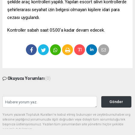
şekilde araç kontrolleri yapıldı. Yapılan
escort silivri
kontrollerde
şehirlerarası seyahat izin belgesi olmayan kişilere idari para
cezası uygulandı.
Kontroller sabah saat 05.00'a kadar devam edecek.
Okuyucu Yorumları
(0)
Gönder
Yorum yazarak Topluluk Kuralları’nı kabul etmiş bulunuyor ve zeytinburnuhaber.org
sitesine yaptığınız yorumunuzla ilgili doğrudan veya dolaylı tüm sorumluluğu tek
başınıza üstleniyorsunuz. Yazılan tüm yorumlardan site yönetimi hiçbir şekilde
sorumlu tutulamaz.