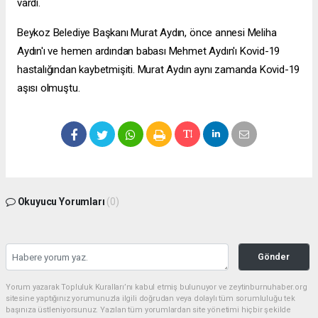
vardı.
Beykoz Belediye Başkanı Murat Aydın, önce annesi Meliha
Aydın'ı ve hemen ardından babası Mehmet Aydın'ı Kovid-19
hastalığından kaybetmişiti. Murat Aydın aynı zamanda Kovid-19
aşısı olmuştu.
Okuyucu Yorumları
(0)
Gönder
Yorum yazarak Topluluk Kuralları’nı kabul etmiş bulunuyor ve zeytinburnuhaber.org
sitesine yaptığınız yorumunuzla ilgili doğrudan veya dolaylı tüm sorumluluğu tek
başınıza üstleniyorsunuz. Yazılan tüm yorumlardan site yönetimi hiçbir şekilde