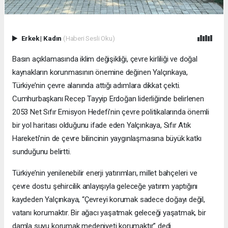
Erkek
|
Kadın
(Haberi Sesli Oku)
Basın açıklamasında iklim değişikliği, çevre kirliliği ve doğal
kaynakların korunmasının önemine değinen Yalçınkaya,
Türkiye’nin çevre alanında attığı adımlara dikkat çekti.
Cumhurbaşkanı Recep Tayyip Erdoğan liderliğinde belirlenen
2053 Net Sıfır Emisyon Hedefi’nin çevre politikalarında önemli
bir yol haritası olduğunu ifade eden Yalçınkaya, Sıfır Atık
Hareketi’nin de çevre bilincinin yaygınlaşmasına büyük katkı
sunduğunu belirtti.
Türkiye’nin yenilenebilir enerji yatırımları, millet bahçeleri ve
çevre dostu şehircilik anlayışıyla geleceğe yatırım yaptığını
kaydeden Yalçınkaya, “Çevreyi korumak sadece doğayı değil,
vatanı korumaktır. Bir ağacı yaşatmak geleceği yaşatmak, bir
damla suyu korumak medeniyeti korumaktır” dedi.