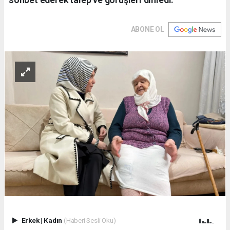
ABONE OL
Erkek
|
Kadın
(Haberi Sesli Oku)