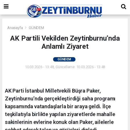
Anasayfa
GÜNDEM
AK Partili Vekilden Zeytinburnu’nda
Anlamlı Ziyaret
GÜNDEM
10.03.2026 - 13:48, Güncelleme: 10.03.2026 - 13:48
AK Parti İstanbul Milletvekili Büşra Paker,
Zeytinburnu’nda gerçekleştirdiği saha programı
kapsamında vatandaşlarla bir araya geldi. İlçe
teşkilatıyla birlikte yapılan ziyaretlerde mahalle
sakinlerinin evlerine konuk olan Paker, ailelerle
sohbet ederek talep ve görüşleri dinledi.