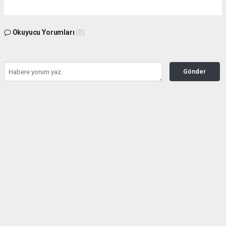
Okuyucu Yorumları
(0)
Gönder
Yorum yazarak Topluluk Kuralları’nı kabul etmiş bulunuyor ve zeytinburnuhaber.org
sitesine yaptığınız yorumunuzla ilgili doğrudan veya dolaylı tüm sorumluluğu tek
başınıza üstleniyorsunuz. Yazılan tüm yorumlardan site yönetimi hiçbir şekilde
sorumlu tutulamaz.
Anasayfa
GÜNDEM
Seyahat kısıtlaması kontrolleri
başladı
GÜNDEM
15.04.2021 - 06:47, Güncelleme: 04.09.2022 - 19:56