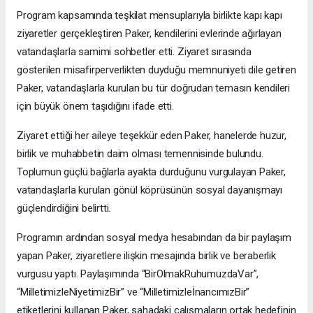
Program kapsamında teşkilat mensuplarıyla birlikte kapı kapı
ziyaretler gerçekleştiren Paker, kendilerini evlerinde ağırlayan
vatandaşlarla samimi sohbetler etti. Ziyaret sırasında
gösterilen misafirperverlikten duyduğu memnuniyeti dile getiren
Paker, vatandaşlarla kurulan bu tür doğrudan temasın kendileri
için büyük önem taşıdığını ifade etti.
Ziyaret ettiği her aileye teşekkür eden Paker, hanelerde huzur,
birlik ve muhabbetin daim olması temennisinde bulundu.
Toplumun güçlü bağlarla ayakta durduğunu vurgulayan Paker,
vatandaşlarla kurulan gönül köprüsünün sosyal dayanışmayı
güçlendirdiğini belirtti.
Programın ardından sosyal medya hesabından da bir paylaşım
yapan Paker, ziyaretlere ilişkin mesajında birlik ve beraberlik
vurgusu yaptı. Paylaşımında “BirOlmakRuhumuzdaVar”,
“MilletimizleNiyetimizBir” ve “MilletimizleİnancımızBir”
etiketlerini kullanan Paker, sahadaki çalışmaların ortak hedefinin