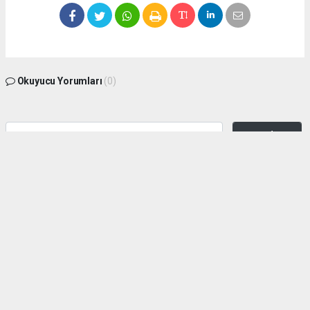
Okuyucu Yorumları
(0)
Gönder
Yorum yazarak Topluluk Kuralları’nı kabul etmiş bulunuyor ve zeytinburnuhaber.org
sitesine yaptığınız yorumunuzla ilgili doğrudan veya dolaylı tüm sorumluluğu tek
başınıza üstleniyorsunuz. Yazılan tüm yorumlardan site yönetimi hiçbir şekilde
sorumlu tutulamaz.
haber paketi
haber scripti
haber yazılımı
Tüm hakları saklı tutulmaktadır.Copyright 2026©
Haber Yazılımı:
Web Aksiyon ®