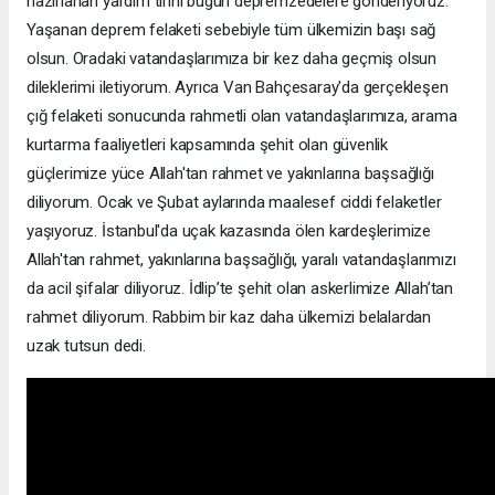
hazırlanan yardım tırını bugün depremzedelere gönderiyoruz.
Yaşanan deprem felaketi sebebiyle tüm ülkemizin başı sağ
olsun. Oradaki vatandaşlarımıza bir kez daha geçmiş olsun
dileklerimi iletiyorum. Ayrıca Van Bahçesaray'da gerçekleşen
çığ felaketi sonucunda rahmetli olan vatandaşlarımıza, arama
kurtarma faaliyetleri kapsamında şehit olan güvenlik
güçlerimize yüce Allah'tan rahmet ve yakınlarına başsağlığı
diliyorum. Ocak ve Şubat aylarında maalesef ciddi felaketler
yaşıyoruz. İstanbul'da uçak kazasında ölen kardeşlerimize
Allah'tan rahmet, yakınlarına başsağlığı, yaralı vatandaşlarımızı
da acil şifalar diliyoruz. İdlip’te şehit olan askerlimize Allah’tan
rahmet diliyorum. Rabbim bir kaz daha ülkemizi belalardan
uzak tutsun dedi.