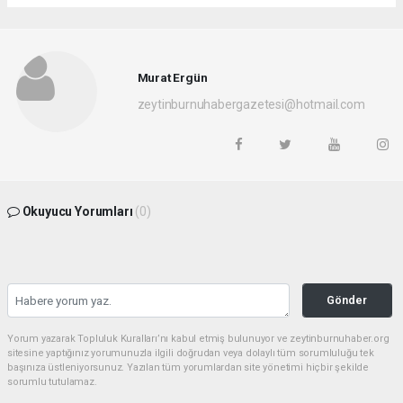
Murat Ergün
zeytinburnuhabergazetesi@hotmail.com
Okuyucu Yorumları
(0)
Gönder
Yorum yazarak Topluluk Kuralları’nı kabul etmiş bulunuyor ve zeytinburnuhaber.org
sitesine yaptığınız yorumunuzla ilgili doğrudan veya dolaylı tüm sorumluluğu tek
başınıza üstleniyorsunuz. Yazılan tüm yorumlardan site yönetimi hiçbir şekilde
sorumlu tutulamaz.