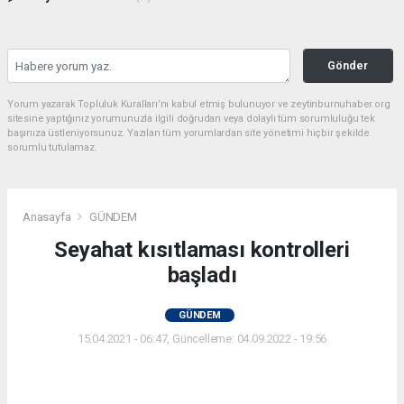
Gönder
Yorum yazarak Topluluk Kuralları’nı kabul etmiş bulunuyor ve zeytinburnuhaber.org
sitesine yaptığınız yorumunuzla ilgili doğrudan veya dolaylı tüm sorumluluğu tek
başınıza üstleniyorsunuz. Yazılan tüm yorumlardan site yönetimi hiçbir şekilde
sorumlu tutulamaz.
Anasayfa
GÜNDEM
Seyahat kısıtlaması kontrolleri
başladı
GÜNDEM
15.04.2021 - 06:47, Güncelleme: 04.09.2022 - 19:56