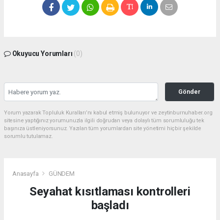
Okuyucu Yorumları
(0)
Gönder
Yorum yazarak Topluluk Kuralları’nı kabul etmiş bulunuyor ve zeytinburnuhaber.org
sitesine yaptığınız yorumunuzla ilgili doğrudan veya dolaylı tüm sorumluluğu tek
başınıza üstleniyorsunuz. Yazılan tüm yorumlardan site yönetimi hiçbir şekilde
sorumlu tutulamaz.
Anasayfa
GÜNDEM
Seyahat kısıtlaması kontrolleri
başladı