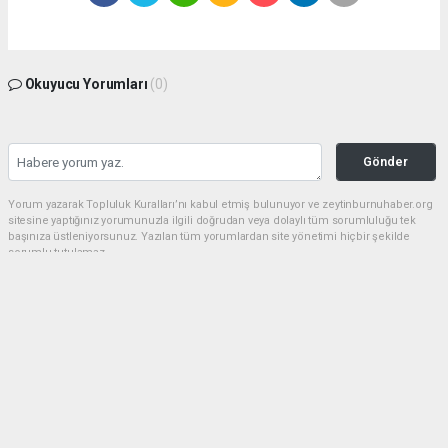
Okuyucu Yorumları
(0)
Gönder
Yorum yazarak Topluluk Kuralları’nı kabul etmiş bulunuyor ve zeytinburnuhaber.org
sitesine yaptığınız yorumunuzla ilgili doğrudan veya dolaylı tüm sorumluluğu tek
başınıza üstleniyorsunuz. Yazılan tüm yorumlardan site yönetimi hiçbir şekilde
sorumlu tutulamaz.
haber paketi
haber scripti
haber yazılımı
Tüm hakları saklı tutulmaktadır.Copyright 2026©
Haber Yazılımı:
Web Aksiyon ®