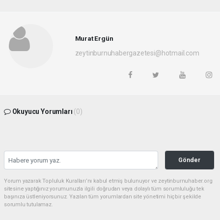
Murat Ergün
zeytinburnuhabergazetesi@hotmail.com
Okuyucu Yorumları
(0)
Gönder
Yorum yazarak Topluluk Kuralları’nı kabul etmiş bulunuyor ve zeytinburnuhaber.org
sitesine yaptığınız yorumunuzla ilgili doğrudan veya dolaylı tüm sorumluluğu tek
başınıza üstleniyorsunuz. Yazılan tüm yorumlardan site yönetimi hiçbir şekilde
sorumlu tutulamaz.