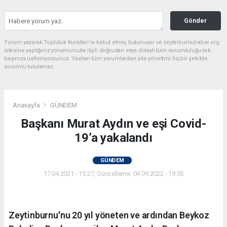
Gönder
Yorum yazarak Topluluk Kuralları’nı kabul etmiş bulunuyor ve zeytinburnuhaber.org
sitesine yaptığınız yorumunuzla ilgili doğrudan veya dolaylı tüm sorumluluğu tek
başınıza üstleniyorsunuz. Yazılan tüm yorumlardan site yönetimi hiçbir şekilde
sorumlu tutulamaz.
Anasayfa
GÜNDEM
Başkanı Murat Aydın ve eşi Covid-
19’a yakalandı
GÜNDEM
17.04.2021 - 15:27, Güncelleme: 04.09.2022 - 19:55
Zeytinburnu'nu 20 yıl yöneten ve ardından Beykoz