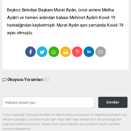
Beykoz Belediye Başkanı Murat Aydın, önce annesi Meliha
Aydın'ı ve hemen ardından babası Mehmet Aydın'ı Kovid-19
hastalığından kaybetmişiti. Murat Aydın aynı zamanda Kovid-19
aşısı olmuştu.
Okuyucu Yorumları
(0)
Gönder
Yorum yazarak Topluluk Kuralları’nı kabul etmiş bulunuyor ve zeytinburnuhaber.org
sitesine yaptığınız yorumunuzla ilgili doğrudan veya dolaylı tüm sorumluluğu tek
başınıza üstleniyorsunuz. Yazılan tüm yorumlardan site yönetimi hiçbir şekilde
sorumlu tutulamaz.