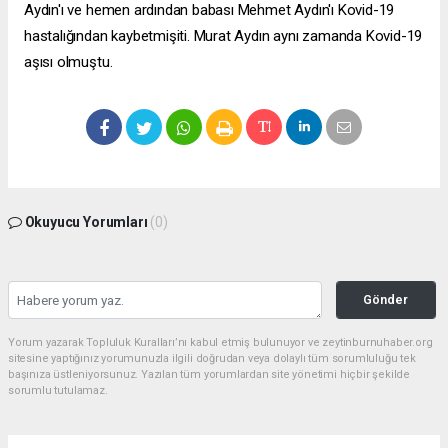
Aydın'ı ve hemen ardından babası Mehmet Aydın'ı Kovid-19
hastalığından kaybetmişiti. Murat Aydın aynı zamanda Kovid-19
aşısı olmuştu.
Okuyucu Yorumları
(0)
Gönder
Yorum yazarak Topluluk Kuralları’nı kabul etmiş bulunuyor ve zeytinburnuhaber.org
sitesine yaptığınız yorumunuzla ilgili doğrudan veya dolaylı tüm sorumluluğu tek
başınıza üstleniyorsunuz. Yazılan tüm yorumlardan site yönetimi hiçbir şekilde
sorumlu tutulamaz.