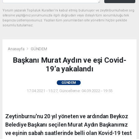
Yorum yazarak Topluluk Kuralları’nı kabul etmiş bulunuyor ve zeytinburnuhaber.org
sitesine yaptığınız yorumunuzla ilgili doğrudan veya dolaylı tüm sorumluluğu tek
başınıza üstleniyorsunuz. Yazılan tüm yorumlardan site yönetimi hiçbir şekilde
sorumlu tutulamaz.
Anasayfa
GÜNDEM
Başkanı Murat Aydın ve eşi Covid-
19’a yakalandı
GÜNDEM
17.04.2021 - 15:27, Güncelleme: 04.09.2022 - 19:55
Zeytinburnu'nu 20 yıl yöneten ve ardından Beykoz
Belediye Başkanı seçilen Murat Aydın Başkanımız
ve eşinin sabah saatlerinde belli olan Kovid-19 test