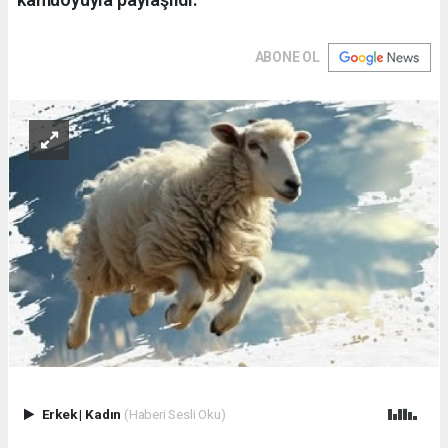
ABONE OL
Erkek
|
Kadın
(Haberi Sesli Oku)