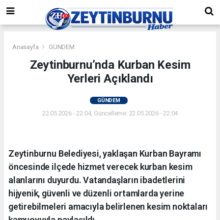
Anasayfa
GÜNDEM
Zeytinburnu’nda Kurban Kesim
Yerleri Açıklandı
GÜNDEM
22.05.2026 - 22:04, Güncelleme: 22.05.2026 - 22:04
Zeytinburnu Belediyesi, yaklaşan Kurban Bayramı
öncesinde ilçede hizmet verecek kurban kesim
alanlarını duyurdu. Vatandaşların ibadetlerini
hijyenik, güvenli ve düzenli ortamlarda yerine
getirebilmeleri amacıyla belirlenen kesim noktaları
kamuoyuyla paylaşıldı.