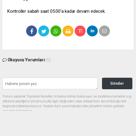
Kontroller sabah saat 05.00'a kadar devam edecek.
Okuyucu Yorumları
(0)
Gönder
Yorum yazarak Topluluk Kuralları’nı kabul etmiş bulunuyor ve zeytinburnuhaber.org
sitesine yaptığınız yorumunuzla ilgili doğrudan veya dolaylı tüm sorumluluğu tek
başınıza üstleniyorsunuz. Yazılan tüm yorumlardan site yönetimi hiçbir şekilde
sorumlu tutulamaz.