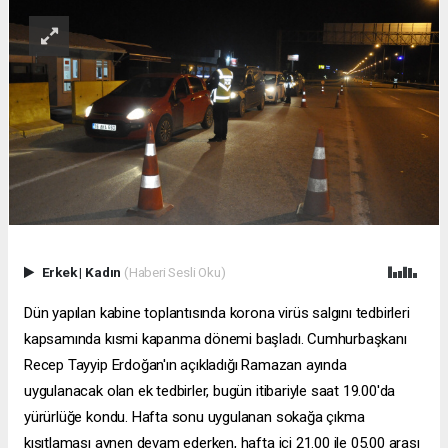
Erkek
|
Kadın
(Haberi Sesli Oku)
Dün yapılan kabine toplantısında korona virüs salgını tedbirleri
kapsamında kısmi kapanma dönemi başladı. Cumhurbaşkanı
Recep Tayyip Erdoğan'ın açıkladığı Ramazan ayında
uygulanacak olan ek tedbirler, bugün itibariyle saat 19.00'da
yürürlüğe kondu. Hafta sonu uygulanan sokağa çıkma
kısıtlaması aynen devam ederken, hafta içi 21.00 ile 05.00 arası