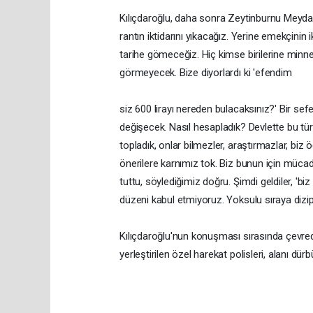
Kılıçdaroğlu, daha sonra Zeytinburnu Meydanı
rantın iktidarını yıkacağız. Yerine emekçinin i
tarihe gömeceğiz. Hiç kimse birilerine minnet
görmeyecek. Bize diyorlardı ki 'efendim
siz 600 lirayı nereden bulacaksınız?' Bir s
değişecek. Nasıl hesapladık? Devlette bu tür 
topladık, onlar bilmezler, araştırmazlar, biz ö
önerilere karnımız tok. Biz bunun için mücade
tuttu, söylediğimiz doğru. Şimdi geldiler, 'bi
düzeni kabul etmiyoruz. Yoksulu sıraya dizi
Kılıçdaroğlu'nun konuşması sırasında çevred
yerleştirilen özel harekat polisleri, alanı dür