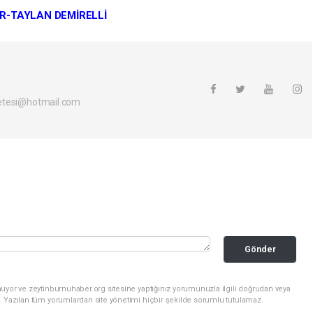
R-TAYLAN DEMİRELLİ
etesi@hotmail.com
Gönder
uyor ve zeytinburnuhaber.org sitesine yaptığınız yorumunuzla ilgili doğrudan veya
. Yazılan tüm yorumlardan site yönetimi hiçbir şekilde sorumlu tutulamaz.