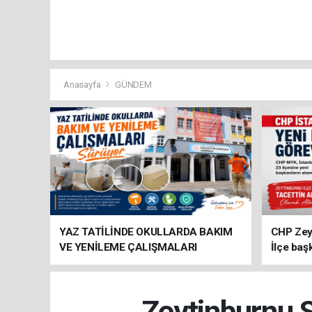
Anasayfa
GÜNDEM
YAZ TATİLİNDE OKULLARDA BAKIM
CHP Zey
VE YENİLEME ÇALIŞMALARI
İlçe baş
SÜRÜYOR
atandı
Zeytinburnu S