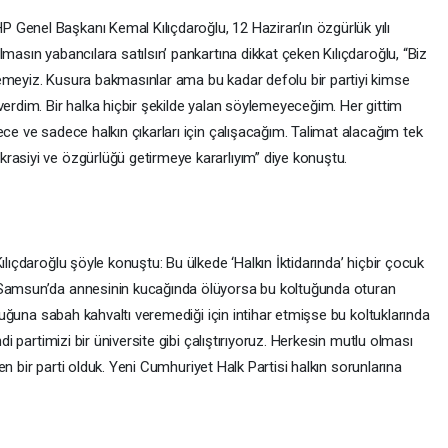
Genel Başkanı Kemal Kılıçdaroğlu, 12 Haziran’ın özgürlük yılı
masın yabancılara satılsın’ pankartına dikkat çeken Kılıçdaroğlu, “Biz
emeyiz. Kusura bakmasınlar ama bu kadar defolu bir partiyi kimse
verdim. Bir halka hiçbir şekilde yalan söylemeyeceğim. Her gittim
ece ve sadece halkın çıkarları için çalışacağım. Talimat alacağım tek
rasiyi ve özgürlüğü getirmeye kararlıyım” diye konuştu.
ılıçdaroğlu şöyle konuştu: Bu ülkede ‘Halkın İktidarında’ hiçbir çocuk
 Samsun’da annesinin kucağında ölüyorsa bu koltuğunda oturan
çocuğuna sabah kahvaltı veremediği için intihar etmişse bu koltuklarında
ndi partimizi bir üniversite gibi çalıştırıyoruz. Herkesin mutlu olması
eten bir parti olduk. Yeni Cumhuriyet Halk Partisi halkın sorunlarına