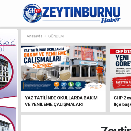
Anasayfa
GÜNDEM
YAZ TATİLİNDE OKULLARDA BAKIM
CHP Zey
VE YENİLEME ÇALIŞMALARI
İlçe baş
SÜRÜYOR
atandı