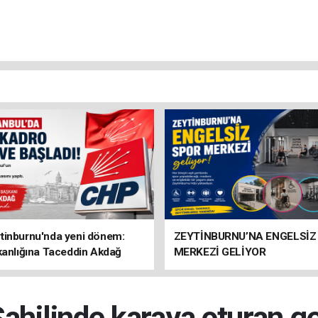
tinburnu'nda yeni dönem:
ZEYTİNBURNU’NA ENGELSİZ
kanlığına Taceddin Akdağ
MERKEZİ GELİYOR
ahilinde karaya oturan g