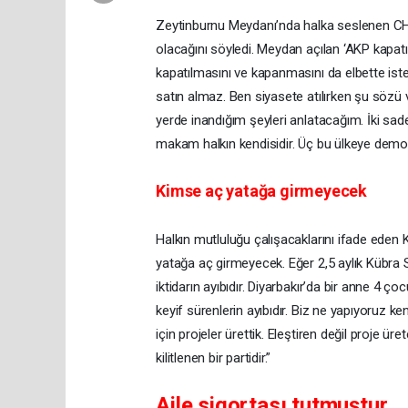
Zeytinburnu Meydanı’nda halka seslenen CHP 
olacağını söyledi. Meydan açılan ‘AKP kapatıl
kapatılmasını ve kapanmasını da elbette ist
satın almaz. Ben siyasete atılırken şu sözü 
yerde inandığım şeyleri anlatacağım. İki sad
makam halkın kendisidir. Üç bu ülkeye demok
Kimse aç yatağa girmeyecek
Halkın mutluluğu çalışacaklarını ifade eden K
yatağa aç girmeyecek. Eğer 2,5 aylık Kübra
iktidarın ayıbıdır. Diyarbakır’da bir anne 4 
keyif sürenlerin ayıbıdır. Biz ne yapıyoruz ke
için projeler ürettik. Eleştiren değil proje ür
kilitlenen bir partidir.”
Aile sigortası tutmuştur