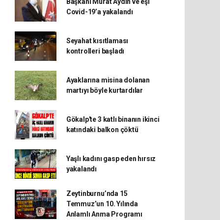
Başkanı Murat Aydın ve eşi
Covid-19’a yakalandı
Seyahat kısıtlaması
kontrolleri başladı
Ayaklarına misina dolanan
martıyı böyle kurtardılar
Gökalp'te 3 katlı binanın ikinci
katındaki balkon çöktü
Yaşlı kadını gasp eden hırsız
yakalandı
Zeytinburnu’nda 15
Temmuz’un 10. Yılında
Anlamlı Anma Programı