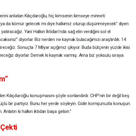
lerini anlatan Kılıçdaroğlu, hiç kimsenin kimseye minneti
r ya da kömür gelecek mi diye halkımız oturup düşünmeyecek” diyen
atıracağız. Yani Halkın İktidarı’nda sağ elin verdiğini sol el
aksınız” diyorlar. Biz nerden ne kaynak bulacağımızı araştırdık. 14
ireceğiz. Sonuçta 7 Milyar açığımız çıkıyor. Buda bütçenin yüzde ikisi
ereceğiz diyorlar. Demek ki kaynak varmış. Ama biz yoksulu sıraya
um”
inden Kılıçdaroğlu konuşmasını şöyle sonlandırdı: CHP’nin bir değil beş
üçlü bir partiyiz. Bunu her yerde söyleyin. Gidin komşunuzla konuşun.
Anlatın ki halkın iktidarı başa gelsin.”
 Çekti