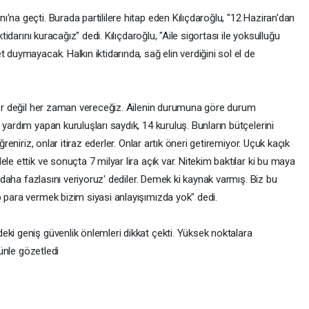
'na geçti. Burada partililere hitap eden Kılıçdaroğlu, "12 Haziran'dan
ktidarını kuracağız" dedi. Kılıçdaroğlu, "Aile sigortası ile yoksulluğu
 duymayacak. Halkın iktidarında, sağ elin verdiğini sol el de
efer değil her zaman vereceğiz. Ailenin durumuna göre durum
yardım yapan kuruluşları saydık, 14 kuruluş. Bunların bütçelerini
ğreniriz, onlar itiraz ederler. Onlar artık öneri getiremiyor. Uçuk kaçık
le ettik ve sonuçta 7 milyar lira açık var. Nitekim baktılar ki bu maya
z daha fazlasını veriyoruz' dediler. Demek ki kaynak varmış. Biz bu
p para vermek bizim siyasi anlayışımızda yok" dedi.
eki geniş güvenlik önlemleri dikkat çekti. Yüksek noktalara
bünle gözetledi