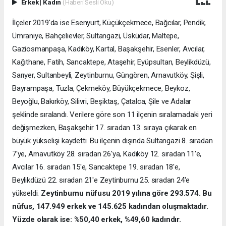
Erkek
|
Kadın
(Haberi Sesli Oku)
İlçeler 2019'da ise Esenyurt, Küçükçekmece, Bağcılar, Pendik,
Ümraniye, Bahçelievler, Sultangazi, Üsküdar, Maltepe,
Gaziosmanpaşa, Kadıköy, Kartal, Başakşehir, Esenler, Avcılar,
Kağıthane, Fatih, Sancaktepe, Ataşehir, Eyüpsultan, Beylikdüzü,
Sarıyer, Sultanbeyli, Zeytinburnu, Güngören, Arnavutköy, Şişli,
Bayrampaşa, Tuzla, Çekmeköy, Büyükçekmece, Beykoz,
Beyoğlu, Bakırköy, Silivri, Beşiktaş, Çatalca, Şile ve Adalar
şeklinde sıralandı. Verilere göre son 11 ilçenin sıralamadaki yeri
değişmezken, Başakşehir 17. sıradan 13. sıraya çıkarak en
büyük yükselişi kaydetti. Bu ilçenin dışında Sultangazi 8. sıradan
7'ye, Arnavutköy 28. sıradan 26'ya, Kadıköy 12. sıradan 11'e,
Avcılar 16. sıradan 15'e, Sancaktepe 19. sıradan 18'e,
Beylikdüzü 22. sıradan 21'e Zeytinburnu 25. sıradan 24'e
yükseldi.
Zeytinburnu nüfusu 2019 yılına göre 293.574. Bu
nüfus, 147.949 erkek ve 145.625 kadından oluşmaktadır.
Yüzde olarak ise: %50,40 erkek, %49,60 kadındır.