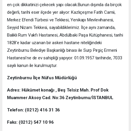
en çok dikkatinizi çekecek yapı olacak.Bunun dışında da birçok
değerli, tarihi eser ilçede yer alıyor: Kazlıçeşme Fatih Camii,
Merkez Efendi Türbesi ve Tekkesi, Yenikapı Mevlevihanesi,
Seyyid Nizam Tekkesi, sayabildiklerimiz. İlçe aynı zamanda,
Balıklı Rum Vakfı Hastanesi, Abdülbaki Paşa Kütüphanesi, tarihi
1828'e kadar uzanan bir askeri hastane niteliğindeki
Zeytinburnu Belediye Başkanlığı binası ile Surp Pırgiç Ermeni
Hastanesi’ne de ev sahipliği yapıyor. 01.09.1957 tarihinde, 7033
sayılı kanun ile kurulmuştur.
Zeytinburnu İlçe Nüfus Müdürlüğü
Adres: Hükümet konağı , Beş Telsiz Mah. Prof Dok
Muammer Aksoy Cad. No:36 Zeytinburnu/İSTANBUL
Telefon: (0212) 416 31 36
Faks: (0212) 547 10 96