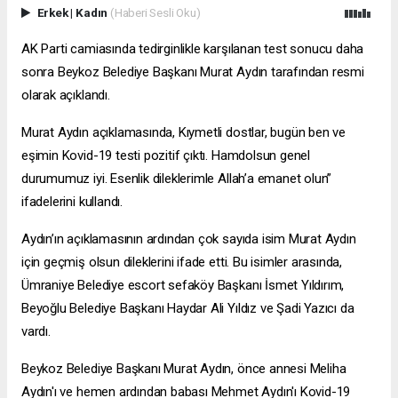
Erkek
|
Kadın
(Haberi Sesli Oku)
AK Parti camiasında tedirginlikle karşılanan test sonucu daha
sonra Beykoz Belediye Başkanı Murat Aydın tarafından resmi
olarak açıklandı.
Murat Aydın açıklamasında, Kıymetli dostlar, bugün ben ve
eşimin Kovid-19 testi pozitif çıktı. Hamdolsun genel
durumumuz iyi. Esenlik dileklerimle Allah’a emanet olun”
ifadelerini kullandı.
Aydın’ın açıklamasının ardından çok sayıda isim Murat Aydın
için geçmiş olsun dileklerini ifade etti. Bu isimler arasında,
Ümraniye Belediye
escort sefaköy
Başkanı İsmet Yıldırım,
Beyoğlu Belediye Başkanı Haydar Ali Yıldız ve Şadi Yazıcı da
vardı.
Beykoz Belediye Başkanı Murat Aydın, önce annesi Meliha
Aydın'ı ve hemen ardından babası Mehmet Aydın'ı Kovid-19