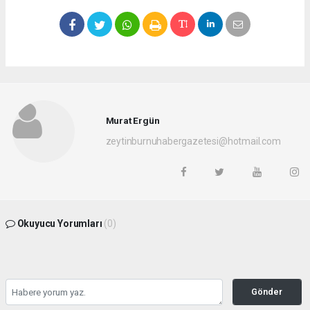
Murat Ergün
zeytinburnuhabergazetesi@hotmail.com
Okuyucu Yorumları
(0)
Gönder