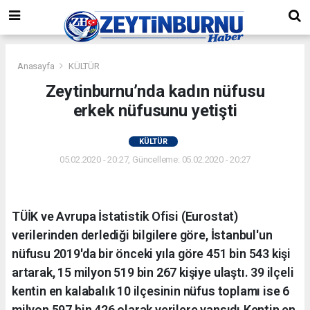
Anasayfa
KÜLTÜR
Zeytinburnu’nda kadın nüfusu
erkek nüfusunu yetişti
KÜLTÜR
05.02.2020 - 20:27, Güncelleme: 05.02.2020 - 20:27
TÜİK ve Avrupa İstatistik Ofisi (Eurostat)
verilerinden derlediği bilgilere göre, İstanbul'un
nüfusu 2019'da bir önceki yıla göre 451 bin 543 kişi
artarak, 15 milyon 519 bin 267 kişiye ulaştı. 39 ilçeli
kentin en kalabalık 10 ilçesinin nüfus toplamı ise 6
milyon 597 bin 426 olarak verilere yansıdı.Kentin en