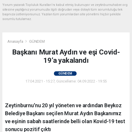
Yorum yazarak Topluluk Kuralları’nı kabul etmiş bulunuyor ve zeytinburnuhaber.org
sitesine yaptığınız yorumunuzla ilgili doğrudan veya dolaylı tüm sorumluluğu tek
başınıza üstleniyorsunuz. Yazılan tüm yorumlardan site yönetimi hiçbir şekilde
sorumlu tutulamaz.
Anasayfa
GÜNDEM
Başkanı Murat Aydın ve eşi Covid-
19’a yakalandı
GÜNDEM
17.04.2021 - 15:27, Güncelleme: 04.09.2022 - 19:55
Zeytinburnu'nu 20 yıl yöneten ve ardından Beykoz
Belediye Başkanı seçilen Murat Aydın Başkanımız
ve eşinin sabah saatlerinde belli olan Kovid-19 test
sonucu pozitif çıktı