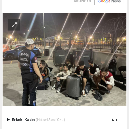
ABONE OL
Erkek
|
Kadın
(Haberi Sesli Oku)