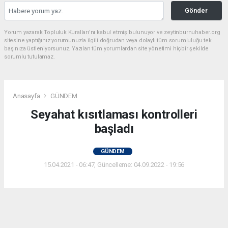
Gönder
Yorum yazarak Topluluk Kuralları’nı kabul etmiş bulunuyor ve zeytinburnuhaber.org
sitesine yaptığınız yorumunuzla ilgili doğrudan veya dolaylı tüm sorumluluğu tek
başınıza üstleniyorsunuz. Yazılan tüm yorumlardan site yönetimi hiçbir şekilde
sorumlu tutulamaz.
Anasayfa
GÜNDEM
Seyahat kısıtlaması kontrolleri
başladı
GÜNDEM
15.04.2021 - 06:47, Güncelleme: 04.09.2022 - 19:56
Yurt genelinde uygulanan sokağa çıkma
kısıtlamasında hususi araçlarla şehirlerarası