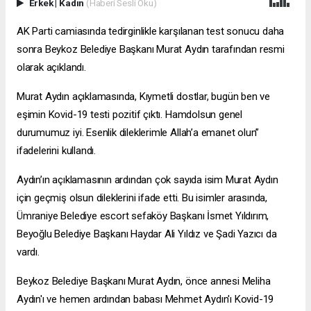
Erkek
|
Kadın
(Haberi Sesli Oku)
AK Parti camiasında tedirginlikle karşılanan test sonucu daha
sonra Beykoz Belediye Başkanı Murat Aydın tarafından resmi
olarak açıklandı.
Murat Aydın açıklamasında, Kıymetli dostlar, bugün ben ve
eşimin Kovid-19 testi pozitif çıktı. Hamdolsun genel
durumumuz iyi. Esenlik dileklerimle Allah’a emanet olun”
ifadelerini kullandı.
Aydın’ın açıklamasının ardından çok sayıda isim Murat Aydın
için geçmiş olsun dileklerini ifade etti. Bu isimler arasında,
Ümraniye Belediye
escort sefaköy
Başkanı İsmet Yıldırım,
Beyoğlu Belediye Başkanı Haydar Ali Yıldız ve Şadi Yazıcı da
vardı.
Beykoz Belediye Başkanı Murat Aydın, önce annesi Meliha
Aydın'ı ve hemen ardından babası Mehmet Aydın'ı Kovid-19