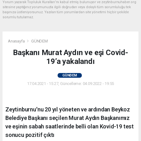
Yorum yazarak Topluluk Kuralları’nı kabul etmiş bulunuyor ve zeytinburnuhaber.org
sitesine yaptığınız yorumunuzla ilgili doğrudan veya dolaylı tüm sorumluluğu tek
başınıza üstleniyorsunuz. Yazılan tüm yorumlardan site yönetimi hiçbir şekilde
sorumlu tutulamaz.
Anasayfa
GÜNDEM
Başkanı Murat Aydın ve eşi Covid-
19’a yakalandı
GÜNDEM
17.04.2021 - 15:27, Güncelleme: 04.09.2022 - 19:55
Zeytinburnu'nu 20 yıl yöneten ve ardından Beykoz
Belediye Başkanı seçilen Murat Aydın Başkanımız
ve eşinin sabah saatlerinde belli olan Kovid-19 test
sonucu pozitif çıktı