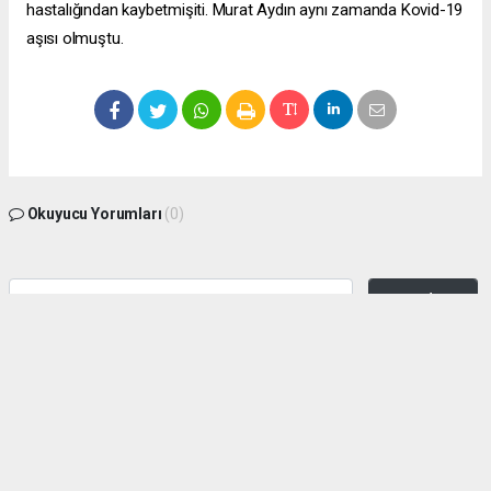
hastalığından kaybetmişiti. Murat Aydın aynı zamanda Kovid-19
aşısı olmuştu.
Okuyucu Yorumları
(0)
Gönder
Yorum yazarak Topluluk Kuralları’nı kabul etmiş bulunuyor ve zeytinburnuhaber.org
sitesine yaptığınız yorumunuzla ilgili doğrudan veya dolaylı tüm sorumluluğu tek
başınıza üstleniyorsunuz. Yazılan tüm yorumlardan site yönetimi hiçbir şekilde
sorumlu tutulamaz.