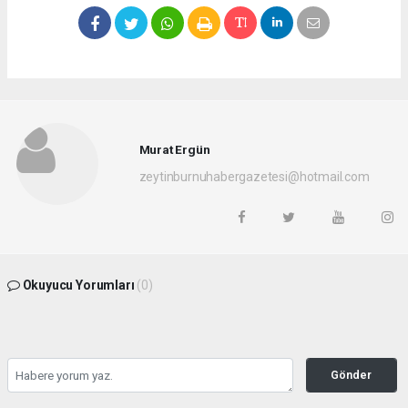
Murat Ergün
zeytinburnuhabergazetesi@hotmail.com
Okuyucu Yorumları
(0)
Gönder