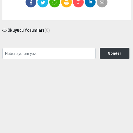
Okuyucu Yorumları
(0)
Gönder
Yorum yazarak Topluluk Kuralları’nı kabul etmiş bulunuyor ve zeytinburnuhaber.org
sitesine yaptığınız yorumunuzla ilgili doğrudan veya dolaylı tüm sorumluluğu tek
başınıza üstleniyorsunuz. Yazılan tüm yorumlardan site yönetimi hiçbir şekilde
sorumlu tutulamaz.
Anasayfa
GÜNDEM
Seyahat kısıtlaması kontrolleri
başladı