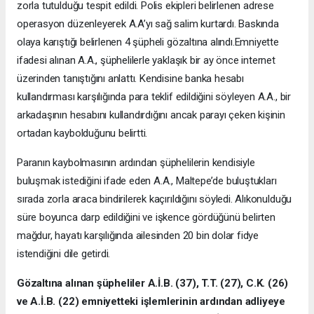
zorla tutulduğu tespit edildi. Polis ekipleri belirlenen adrese
operasyon düzenleyerek A.A’yı sağ salim kurtardı. Baskında
olaya karıştığı belirlenen 4 şüpheli gözaltına alındı.Emniyette
ifadesi alınan A.A., şüphelilerle yaklaşık bir ay önce internet
üzerinden tanıştığını anlattı. Kendisine banka hesabı
kullandırması karşılığında para teklif edildiğini söyleyen A.A., bir
arkadaşının hesabını kullandırdığını ancak parayı çeken kişinin
ortadan kaybolduğunu belirtti.
Paranın kaybolmasının ardından şüphelilerin kendisiyle
buluşmak istediğini ifade eden A.A., Maltepe’de buluştukları
sırada zorla araca bindirilerek kaçırıldığını söyledi. Alıkonulduğu
süre boyunca darp edildiğini ve işkence gördüğünü belirten
mağdur, hayatı karşılığında ailesinden 20 bin dolar fidye
istendiğini dile getirdi.
Gözaltına alınan şüpheliler A.İ.B. (37), T.T. (27), C.K. (26)
ve A.İ.B. (22) emniyetteki işlemlerinin ardından adliyeye