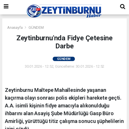
Anasayfa
GÜNDEM
Zeytinburnu'nda Fidye Çetesine
Darbe
GÜNDEM
30.01.2026 - 12:52, Güncelleme: 30.01.2026 - 12:52
Zeytinburnu Maltepe Mahallesinde yaşanan
kaçırma olayı sonrası polis ekipleri harekete geçti.
A.A. isimli kişinin fidye amacıyla alıkonulduğu
ihbarını alan Asayiş Şube Müdürlüğü Gasp Büro
Amirliği, yürüttüğü titiz çalışma sonucu şüphelilerin
izini sürdü.