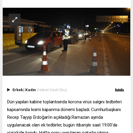
Erkek
|
Kadın
(Haberi Sesli Oku)
Dün yapılan kabine toplantısında korona virüs salgını tedbirleri
kapsamında kısmi kapanma dönemi başladı. Cumhurbaşkanı
Recep Tayyip Erdoğan'ın açıkladığı Ramazan ayında
uygulanacak olan ek tedbirler, bugün itibariyle saat 19.00'da
yürürlüğe kondu. Hafta sonu uygulanan sokağa çıkma