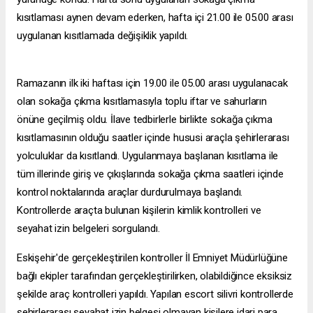
kısıtlaması aynen devam ederken, hafta içi 21.00 ile 05.00 arası
uygulanan kısıtlamada değişiklik yapıldı.
Ramazanın ilk iki haftası için 19.00 ile 05.00 arası uygulanacak
olan sokağa çıkma kısıtlamasıyla toplu iftar ve sahurların
önüne geçilmiş oldu. İlave tedbirlerle birlikte sokağa çıkma
kısıtlamasının olduğu saatler içinde hususi araçla şehirlerarası
yolculuklar da kısıtlandı. Uygulanmaya başlanan kısıtlama ile
tüm illerinde giriş ve çıkışlarında sokağa çıkma saatleri içinde
kontrol noktalarında araçlar durdurulmaya başlandı.
Kontrollerde araçta bulunan kişilerin kimlik kontrolleri ve
seyahat izin belgeleri sorgulandı.
Eskişehir'de gerçekleştirilen kontroller İl Emniyet Müdürlüğüne
bağlı ekipler tarafından gerçekleştirilirken, olabildiğince eksiksiz
şekilde araç kontrolleri yapıldı. Yapılan
escort silivri
kontrollerde
şehirlerarası seyahat izin belgesi olmayan kişilere idari para