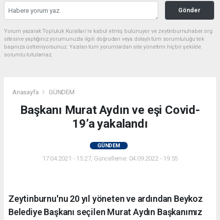
Gönder
Yorum yazarak Topluluk Kuralları’nı kabul etmiş bulunuyor ve zeytinburnuhaber.org
sitesine yaptığınız yorumunuzla ilgili doğrudan veya dolaylı tüm sorumluluğu tek
başınıza üstleniyorsunuz. Yazılan tüm yorumlardan site yönetimi hiçbir şekilde
sorumlu tutulamaz.
Anasayfa
GÜNDEM
Başkanı Murat Aydın ve eşi Covid-
19’a yakalandı
GÜNDEM
17.04.2021 - 15:27, Güncelleme: 04.09.2022 - 19:55
Zeytinburnu'nu 20 yıl yöneten ve ardından Beykoz
Belediye Başkanı seçilen Murat Aydın Başkanımız