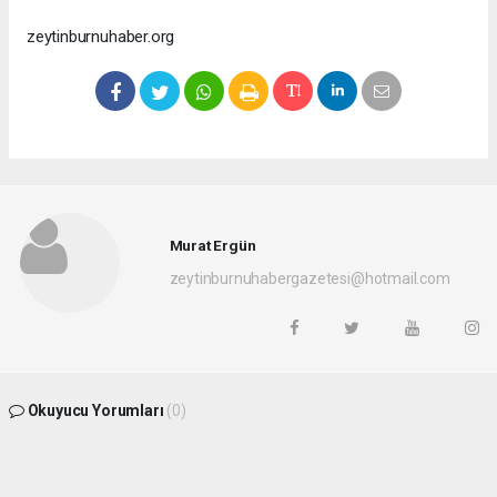
zeytinburnuhaber.org
Murat Ergün
zeytinburnuhabergazetesi@hotmail.com
Okuyucu Yorumları
(0)