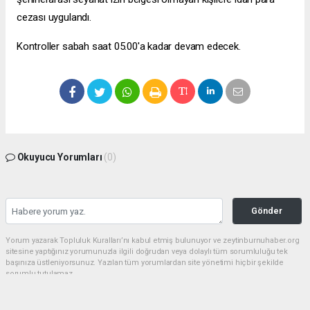
cezası uygulandı.
Kontroller sabah saat 05.00'a kadar devam edecek.
Okuyucu Yorumları
(0)
Gönder
Yorum yazarak Topluluk Kuralları’nı kabul etmiş bulunuyor ve zeytinburnuhaber.org
sitesine yaptığınız yorumunuzla ilgili doğrudan veya dolaylı tüm sorumluluğu tek
başınıza üstleniyorsunuz. Yazılan tüm yorumlardan site yönetimi hiçbir şekilde
sorumlu tutulamaz.