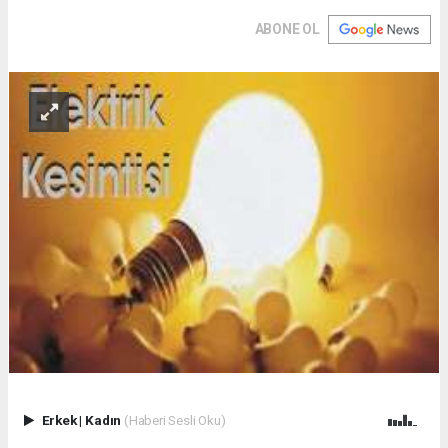
ABONE OL
Erkek
|
Kadın
(Haberi Sesli Oku)