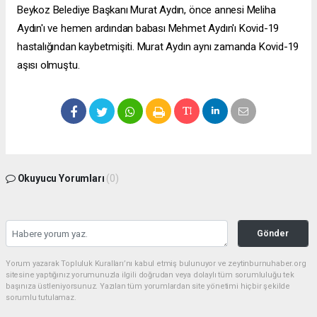
Beykoz Belediye Başkanı Murat Aydın, önce annesi Meliha
Aydın'ı ve hemen ardından babası Mehmet Aydın'ı Kovid-19
hastalığından kaybetmişiti. Murat Aydın aynı zamanda Kovid-19
aşısı olmuştu.
Okuyucu Yorumları
(0)
Gönder
Yorum yazarak Topluluk Kuralları’nı kabul etmiş bulunuyor ve zeytinburnuhaber.org
sitesine yaptığınız yorumunuzla ilgili doğrudan veya dolaylı tüm sorumluluğu tek
başınıza üstleniyorsunuz. Yazılan tüm yorumlardan site yönetimi hiçbir şekilde
sorumlu tutulamaz.