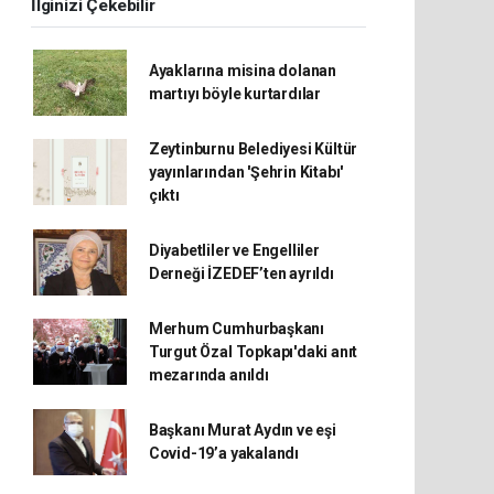
İlginizi Çekebilir
Ayaklarına misina dolanan
martıyı böyle kurtardılar
Zeytinburnu Belediyesi Kültür
yayınlarından 'Şehrin Kitabı'
çıktı
Diyabetliler ve Engelliler
Derneği İZEDEF’ten ayrıldı
Merhum Cumhurbaşkanı
Turgut Özal Topkapı'daki anıt
mezarında anıldı
Başkanı Murat Aydın ve eşi
Covid-19’a yakalandı