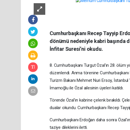
Cumhurbaşkanı Recep Tayyip Erdoğa
dönümü nedeniyle kabri başında d
İnfitar Suresi’ni okudu.
8. Cumhurbaşkanı Turgut Özal’ın 28. ölüm 
düzenlendi. Anma törenine Cumhurbaşkanı Re
Turizm Bakanı Mehmet Nuri Ersoy, İstanbul V
İmamoğlu ile Özal ailesinin üyeleri katıldı.
Törende Özal’ın kabrine çelenk bırakıldı. Ç
dualar okundu. Cumhurbaşkanı Recep Tayyip 
Cumhurbaşkanı Erdoğan daha sonra Özal'ın e
taziye dileklerini iletti.