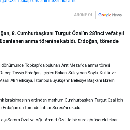
ABONE OL
n, 8. Cumhurbaşkanı Turgut Özal’ın 28’inci vefat yıl
üzenlenen anma törenine katıldı. Erdoğan, törende
yıl dönümünde Topkapı’da bulunan Anıt Mezar’da anma töreni
cep Tayyip Erdoğan, İçişleri Bakanı Süleyman Soylu, Kültür ve
alisi Ali Yerlikaya, İstanbul Büyükşehir Belediye Başkanı Ekrem
elenk bırakılmasının ardından merhum Cumhurbaşkanı Turgut Özal için
Erdoğan da törende İnfitar Suresi'ni okudu.
şi Semra Özal ve oğlu Ahmet Özal ile bir süre görüşerek tekrar