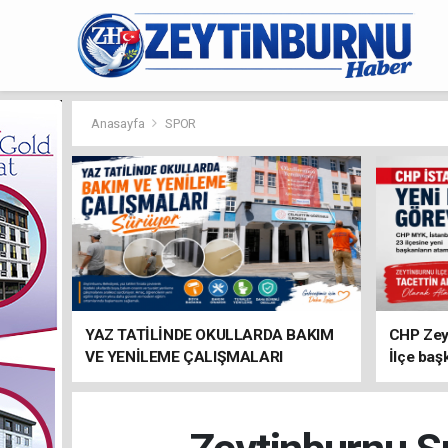
Anasayfa
SPOR
YAZ TATİLİNDE OKULLARDA BAKIM
CHP Zey
VE YENİLEME ÇALIŞMALARI
İlçe baş
SÜRÜYOR
atandı