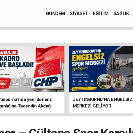
GÜNDEM
SİYASET
EĞİTİM
SAĞLIK
tinburnu'nda yeni dönem:
ZEYTİNBURNU’NA ENGELSİZ
kanlığına Taceddin Akdağ
MERKEZİ GELİYOR