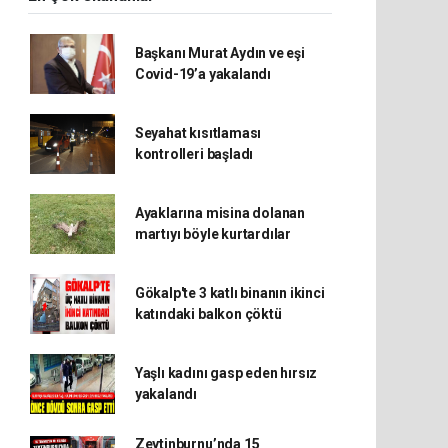
Başkanı Murat Aydın ve eşi
Covid-19’a yakalandı
Seyahat kısıtlaması
kontrolleri başladı
Ayaklarına misina dolanan
martıyı böyle kurtardılar
Gökalp'te 3 katlı binanın ikinci
katındaki balkon çöktü
Yaşlı kadını gasp eden hırsız
yakalandı
Zeytinburnu’nda 15