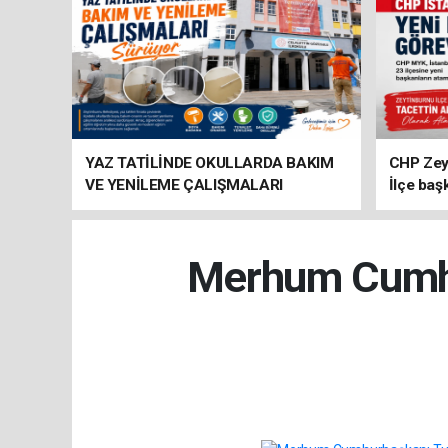
YAZ TATİLİNDE OKULLARDA BAKIM
CHP Zey
VE YENİLEME ÇALIŞMALARI
İlçe baş
SÜRÜYOR
atandı
Merhum Cumhur