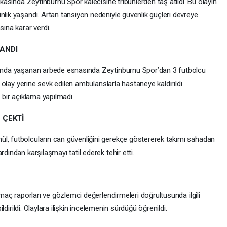
kikasında Zeytinburnu Spor kalecisine tribünlerden taş atıldı. Bu olayın
nlik yaşandı. Artan tansiyon nedeniyle güvenlik güçleri devreye
sına karar verdi.
ANDI
asında yaşanan arbede esnasında Zeytinburnu Spor’dan 3 futbolcu
r, olay yerine sevk edilen ambulanslarla hastaneye kaldırıldı.
i bir açıklama yapılmadı.
 ÇEKTİ
l, futbolcuların can güvenliğini gerekçe göstererek takımı sahadan
dından karşılaşmayı tatil ederek tehir etti.
, maç raporları ve gözlemci değerlendirmeleri doğrultusunda ilgili
bildirildi. Olaylara ilişkin incelemenin sürdüğü öğrenildi.