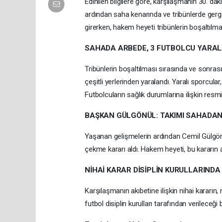
Edinilen bilgilere göre, karşılaşmanın 30. da
ardından saha kenarında ve tribünlerde gergi
girerken, hakem heyeti tribünlerin boşaltılma
SAHADA ARBEDE, 3 FUTBOLCU YARAL
Tribünlerin boşaltılması sırasında ve sonr
çeşitli yerlerinden yaralandı. Yaralı sporcula
Futbolcuların sağlık durumlarına ilişkin resm
BAŞKAN GÜLGÖNÜL: TAKIMI SAHADAN
Yaşanan gelişmelerin ardından Cemil Gülgönü
çekme kararı aldı. Hakem heyeti, bu kararın ar
NİHAİ KARAR DİSİPLİN KURULLARINDA
Karşılaşmanın akıbetine ilişkin nihai kararın
futbol disiplin kurulları tarafından verileceği 