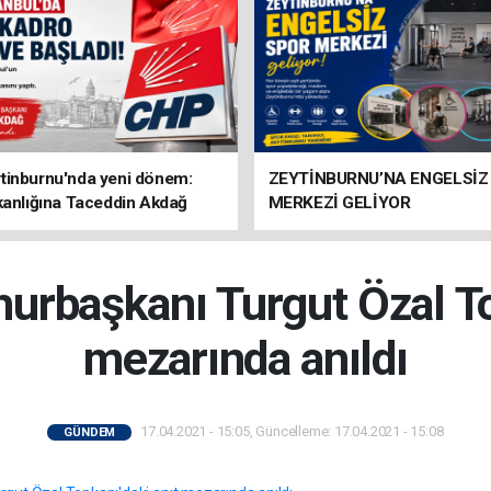
tinburnu'nda yeni dönem:
ZEYTİNBURNU’NA ENGELSİZ
kanlığına Taceddin Akdağ
MERKEZİ GELİYOR
başkanı Turgut Özal Top
mezarında anıldı
17.04.2021 - 15:05, Güncelleme: 17.04.2021 - 15:08
GÜNDEM