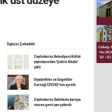
ik üst düzeye
İlginizi Çekebilir
Zeytinburnu Belediyesi Kültür
yayınlarından 'Şehrin Kitabı'
çıktı
Diyabetliler ve Engelliler
Derneği İZEDEF’ten ayrıldı
Zeytinburnu Sahilinde karaya
oturan gemi parçalandı