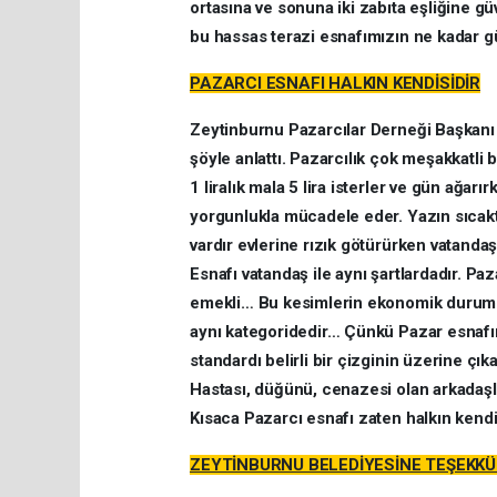
ortasına ve sonuna iki zabıta eşliğine g
bu hassas terazi esnafımızın ne kadar g
PAZARCI ESNAFI HALKIN KENDİSİDİR
Zeytinburnu Pazarcılar Derneği Başkanı S
şöyle anlattı. Pazarcılık çok meşakkatli 
1 liralık mala 5 lira isterler ve gün ağa
yorgunlukla mücadele eder. Yazın sıcakta
vardır evlerine rızık götürürken vatanda
Esnafı vatandaş ile aynı şartlardadır. P
emekli… Bu kesimlerin ekonomik durumu 
aynı kategoridedir… Çünkü Pazar esnafı
standardı belirli bir çizginin üzerine 
Hastası, düğünü, cenazesi olan arkadaşla
Kısaca Pazarcı esnafı zaten halkın kendis
ZEYTİNBURNU BELEDİYESİNE TEŞEKK