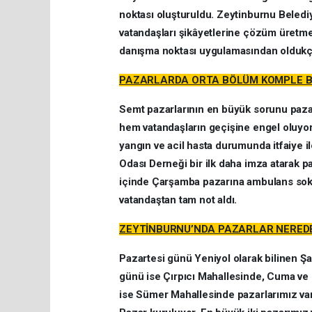
noktası oluşturuldu. Zeytinburnu Belediy
vatandaşları şikâyetlerine çözüm üretme
danışma noktası uygulamasından olduk
PAZARLARDA ORTA BÖLÜM KOMPLE B
Semt pazarlarının en büyük sorunu pazar
hem vatandaşların geçişine engel oluyor
yangın ve acil hasta durumunda itfaiye i
Odası Derneği bir ilk daha imza atarak p
içinde Çarşamba pazarına ambulans soku
vatandaştan tam not aldı.
ZEYTİNBURNU’NDA PAZARLAR NEREDE
Pazartesi günü Yeniyol olarak bilinen 
günü ise Çırpıcı Mahallesinde, Cuma v
ise Sümer Mahallesinde pazarlarımız va