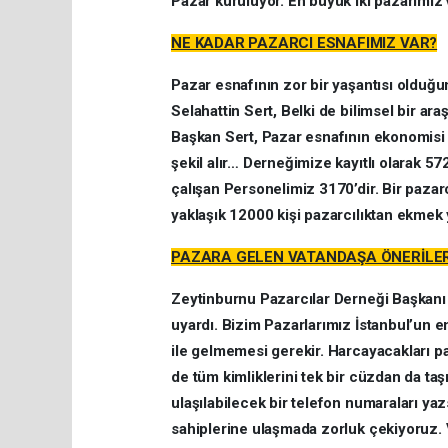
Pazar kuruluyor. En büyük iki pazarımız v
NE KADAR PAZARCI ESNAFIMIZ VAR?
Pazar esnafının zor bir yaşantısı olduğ
Selahattin Sert, Belki de bilimsel bir ara
Başkan Sert, Pazar esnafının ekonomisi 
şekil alır… Derneğimize kayıtlı olarak 5
çalışan Personelimiz 3170’dir. Bir pazarc
yaklaşık 12000 kişi pazarcılıktan ekmek 
PAZARA GELEN VATANDAŞA ÖNERİLER
Zeytinburnu Pazarcılar Derneği Başkanı Se
uyardı. Bizim Pazarlarımız İstanbul’un 
ile gelmemesi gerekir. Harcayacakları pa
de tüm kimliklerini tek bir cüzdan da taş
ulaşılabilecek bir telefon numaraları y
sahiplerine ulaşmada zorluk çekiyoruz. 