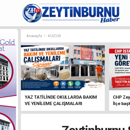
Anasayfa
KÜLTÜR
YAZ TATİLİNDE OKULLARDA BAKIM
CHP Zey
VE YENİLEME ÇALIŞMALARI
İlçe baş
SÜRÜYOR
atandı