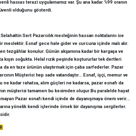
üvenli hassas terazi uygulamamız var. Şu ana kadar %99 oranın
üvenli olduğunu gösterdi.
elahattin Sert Pazarcılık mesleğinin hassan noktalarını ise
bir meslektir. Esnaf gece hale gider ve curcuna içinde malı alır.
rırken tezgâhlar konulur. Günün akşamına kadar bir kargaşa ve
 kışın soğukta. Helal rızık peşinde koştururlar tek dertleri
şa da en taze ürünün ulaştırmak için çaba sarfederler. Pazar
azarcının Müşterisi hep sade vatandaştır… Esnaf, işçi, memur ve
ne kadar rahatsa, alım güçleri ne kadarsa, pazar esnafı da
nın müşterisi tamamen bu kesimden oluşur.Bu paralelde hayat
çıkamayan Pazar esnafı kendi içinde de dayanışmaya önem verir…
rına yönelik kendi içlerinde örnek bir dayanışma sergilerler.
idir.
ÜR