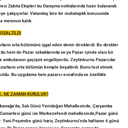
esi Zabıta Ekipleri bu Danışma noktalarında hazır bulanarak
ye çalışıyorlar. Vatandaş bire bir muhataplık konusunda
ça memnun kaldı.
OŞALTILDI
ların orta bölümünü işgal eden demir direklerdi. Bu direkler
du hem de Pazar sokaklarında ve ya Pazar içinde olası bir
le ambulansın geçişini engelliyordu. Zeytinburnu Pazarcılar
azarların orta bölümün komple boşaltırdı. Bunu test etmek
ldu. Bu uygulama hem pazarcı esnafında ve özellikle
, NE ZAMAN KURULUR?
Şabanağa’da, Salı Günü Yenidoğan Mahallesinde, Çarşamba
e Cumartesi günü ise Merkezefendi mahallesinde,Pazar günü
r. Yani Peşembe günü hariç Zeytinburnu’nda haftanın 6 günü