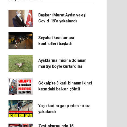
Başkanı Murat Aydın ve eşi
Covid-19’a yakalandı
Seyahat kısıtlaması
kontrolleri başladı
Ayaklarına misina dolanan
martıyı böyle kurtardılar
Gökalp'te 3 katlı binanın ikinci
katındaki balkon çöktü
Yaşlı kadını gasp eden hırsız
yakalandı
Zeytinburnu’nda 15