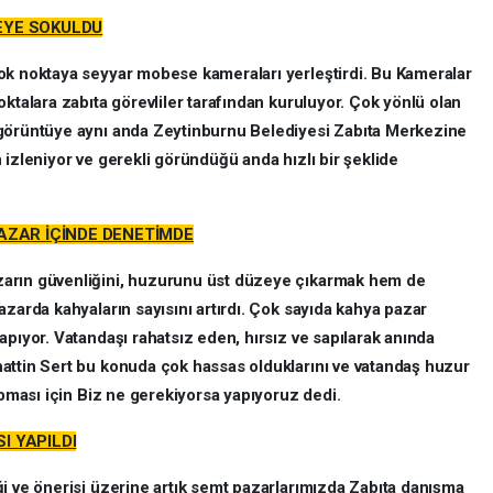
EYE SOKULDU
ok noktaya seyyar mobese kameraları yerleştirdi. Bu Kameralar
oktalara zabıta görevliler tarafından kuruluyor. Çok yönlü olan
 görüntüye aynı anda Zeytinburnu Belediyesi Zabıta Merkezine
 izleniyor ve gerekli göründüğü anda hızlı bir şeklide
AZAR İÇİNDE DENETİMDE
zarın güvenliğini, huzurunu üst düzeye çıkarmak hem de
azarda kahyaların sayısını artırdı. Çok sayıda kahya pazar
apıyor. Vatandaşı rahatsız eden, hırsız ve sapılarak anında
attin Sert bu konuda çok hassas olduklarını ve vatandaş huzur
apması için Biz ne gerekiyorsa yapıyoruz dedi.
I YAPILDI
i ve önerisi üzerine artık semt pazarlarımızda Zabıta danışma