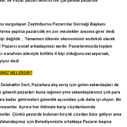
ar. İlk Pazar pazarı ikincisi ise Çarşamba pazarıdır
unu vurgulayan Zeytinburnu Pazarcılar Derneği Başkanı
ştırma yapılsa pazarcılık en zor meslekler arasına girer dedi.
iyi değildir… Tamamen ülkenin ekonomisini endeksli olarak
72 Pazarcı esnaf arkadaşımızı vardır. Pazarlarımızda toplam
ı esnafının ailesiyle birlikte 4 kişi olduğunu varsayarsak,
yiyor dedi
İNİZ NELERDİR?
lahattin Sert, Pazarlara alış veriş için gelen vatandaşları da
en güvenli pazarları buna rağmen yine vatandaşlarımız çok para
ra kadar getirmeleri güvenlik açısından çok daha iyi oluyor. Bir
ımasınlar. Ayrıca her ihtimale karşı cüzdanlarında
azsınlar. Çünkü pazarda bulunan birçok cüzdan bize geliyor ama
Vatandaşımız için Belediyemizle ortaklaşa Pazarın başına