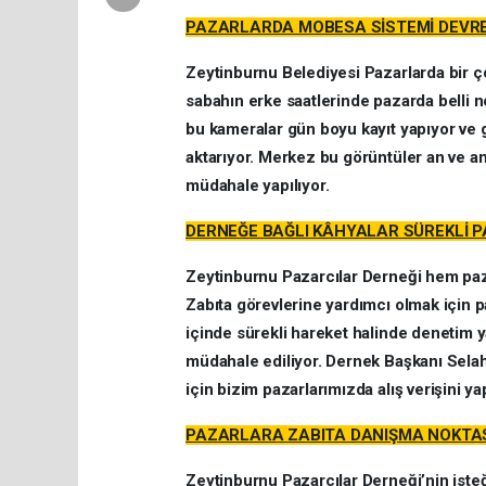
PAZARLARDA MOBESA SİSTEMİ DEVR
Zeytinburnu Belediyesi Pazarlarda bir ç
sabahın erke saatlerinde pazarda belli n
bu kameralar gün boyu kayıt yapıyor ve
aktarıyor. Merkez bu görüntüler an ve an
müdahale yapılıyor.
DERNEĞE BAĞLI KÂHYALAR SÜREKLİ P
Zeytinburnu Pazarcılar Derneği hem pa
Zabıta görevlerine yardımcı olmak için p
içinde sürekli hareket halinde denetim y
müdahale ediliyor. Dernek Başkanı Selah
için bizim pazarlarımızda alış verişini y
PAZARLARA ZABITA DANIŞMA NOKTAS
Zeytinburnu Pazarcılar Derneği’nin isteğ