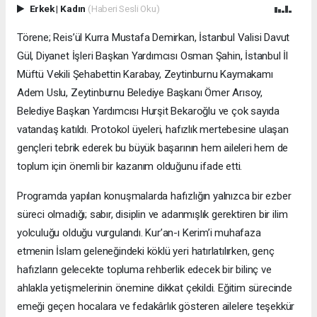
Erkek
|
Kadın
(Haberi Sesli Oku)
Törene; Reis’ül Kurra Mustafa Demirkan, İstanbul Valisi Davut
Gül, Diyanet İşleri Başkan Yardımcısı Osman Şahin, İstanbul İl
Müftü Vekili Şehabettin Karabay, Zeytinburnu Kaymakamı
Adem Uslu, Zeytinburnu Belediye Başkanı Ömer Arısoy,
Belediye Başkan Yardımcısı Hurşit Bekaroğlu ve çok sayıda
vatandaş katıldı. Protokol üyeleri, hafızlık mertebesine ulaşan
gençleri tebrik ederek bu büyük başarının hem aileleri hem de
toplum için önemli bir kazanım olduğunu ifade etti.
Programda yapılan konuşmalarda hafızlığın yalnızca bir ezber
süreci olmadığı; sabır, disiplin ve adanmışlık gerektiren bir ilim
yolculuğu olduğu vurgulandı. Kur’an-ı Kerim’i muhafaza
etmenin İslam geleneğindeki köklü yeri hatırlatılırken, genç
hafızların gelecekte topluma rehberlik edecek bir bilinç ve
ahlakla yetişmelerinin önemine dikkat çekildi. Eğitim sürecinde
emeği geçen hocalara ve fedakârlık gösteren ailelere teşekkür