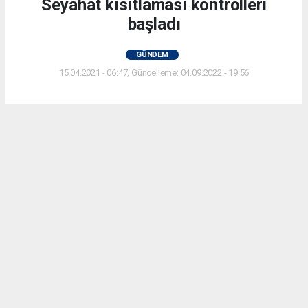
Seyahat kısıtlaması kontrolleri
başladı
GÜNDEM
15.04.2021 - 06:47, Güncelleme: 04.09.2022 - 19:56
Yurt genelinde uygulanan sokağa çıkma
kısıtlamasında hususi araçlarla şehirlerarası
seyahat yasağı kontrolleri Eskişehir’de de
yapılmaya başlandı, izin belgesi olmayanlara idari
para cezası uygulandı.
ABONE OL