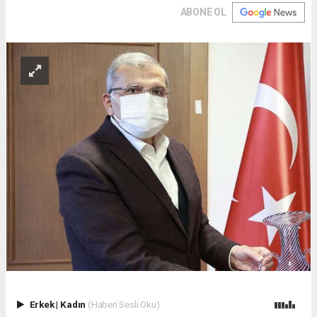
ABONE OL
Erkek
|
Kadın
(Haberi Sesli Oku)