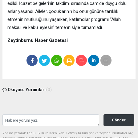
edildi. İcazet belgelerinin takdimi sırasında camide duygu dolu
anlar yaşandı. Aileler, çocuklarının bu onur gününe tanıklık
etmenin mutluluğunu yaşarken, katılımcılar programı “Allah
makbul ve kabul eylesin” temennisiyle tamamladı.
Zeytinburnu Haber Gazetesi
Okuyucu Yorumları
(0)
Gönder
Yorum yazarak Topluluk Kuralları’nı kabul etmiş bulunuyor ve zeytinburnuhaber.org