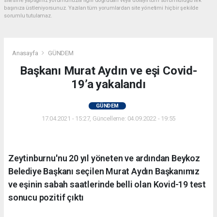
sitesine yaptığınız yorumunuzla ilgili doğrudan veya dolaylı tüm sorumluluğu tek
başınıza üstleniyorsunuz. Yazılan tüm yorumlardan site yönetimi hiçbir şekilde
sorumlu tutulamaz.
Anasayfa
GÜNDEM
Başkanı Murat Aydın ve eşi Covid-
19’a yakalandı
GÜNDEM
17.04.2021 - 15:27, Güncelleme: 04.09.2022 - 19:55
Zeytinburnu'nu 20 yıl yöneten ve ardından Beykoz
Belediye Başkanı seçilen Murat Aydın Başkanımız
ve eşinin sabah saatlerinde belli olan Kovid-19 test
sonucu pozitif çıktı