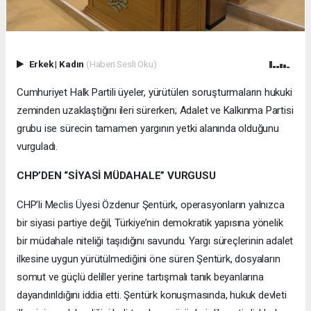
Erkek
|
Kadın
(Haberi Sesli Oku)
Cumhuriyet Halk Partili üyeler, yürütülen soruşturmaların hukuki
zeminden uzaklaştığını ileri sürerken; Adalet ve Kalkınma Partisi
grubu ise sürecin tamamen yargının yetki alanında olduğunu
vurguladı.
CHP’DEN “SİYASİ MÜDAHALE” VURGUSU
CHP’li Meclis Üyesi Özdenur Şentürk, operasyonların yalnızca
bir siyasi partiye değil, Türkiye’nin demokratik yapısına yönelik
bir müdahale niteliği taşıdığını savundu. Yargı süreçlerinin adalet
ilkesine uygun yürütülmediğini öne süren Şentürk, dosyaların
somut ve güçlü deliller yerine tartışmalı tanık beyanlarına
dayandırıldığını iddia etti. Şentürk konuşmasında, hukuk devleti