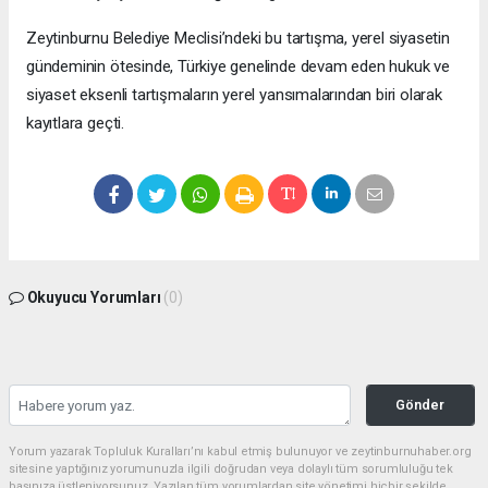
Zeytinburnu Belediye Meclisi’ndeki bu tartışma, yerel siyasetin
gündeminin ötesinde, Türkiye genelinde devam eden hukuk ve
siyaset eksenli tartışmaların yerel yansımalarından biri olarak
kayıtlara geçti.
Okuyucu Yorumları
(0)
Gönder
Yorum yazarak Topluluk Kuralları’nı kabul etmiş bulunuyor ve zeytinburnuhaber.org
sitesine yaptığınız yorumunuzla ilgili doğrudan veya dolaylı tüm sorumluluğu tek
başınıza üstleniyorsunuz. Yazılan tüm yorumlardan site yönetimi hiçbir şekilde