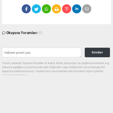
Okuyucu Yorumları
(0)
Gönder
Yorum yazarak Topluluk Kuralları’nı kabul etmiş bulunuyor ve zeytinburnuhaber.org
sitesine yaptığınız yorumunuzla ilgili doğrudan veya dolaylı tüm sorumluluğu tek
başınıza üstleniyorsunuz. Yazılan tüm yorumlardan site yönetimi hiçbir şekilde
sorumlu tutulamaz.
haber paketi
haber scripti
haber yazılımı
Tüm hakları saklı tutulmaktadır.Copyright 2026©