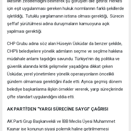
ilkesinin zedelendiğini belirterek şu görüşleri dile getirdi: Herkes
için eşit uygulanması gereken hukuk normlarının farklı şekillerde
işletildiği, Tutuklu yargılamanın istisna olması gerektiği, Sürecin
şeffaf yürütülmesi adına duruşmaların kamuoyuna açık
yapılması gerektiği.
CHP Grubu adına söz alan Hüseyin Üsküdar da benzer şekilde,
CHP’li belediyelere yönelik adımların seçme ve seçilme hakkına
müdahale anlamı taşıdığını savundu. Türkiye’nin dış politika ve
güvenlik alanında kritik gelişmeler yaşadığına dikkat çeken
Üsküdar, yerel yönetimlere yönelik operasyonların öncelikli
gündem olmaması gerektiğini ifade etti. Ayrıca geçmiş dönem
belediye başkanlarına ilişkin örnekler vererek, yargı süreçlerinde
çifte standart uygulandığını iddia etti.
AK PARTİ’DEN “YARGI SÜRECİNE SAYGI” ÇAĞRISI
AK Parti Grup Başkanvekili ve İBB Meclis Üyesi Muhammet
Kaynar ise konunun siyasi polemik haline getirilmemesi