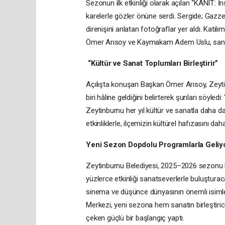
Sezonun ilk etkinliği olarak açılan “KANIT: İn
karelerle gözler önüne serdi. Sergide; Gazze’
direnişini anlatan fotoğraflar yer aldı. Katılı
Ömer Arısoy ve Kaymakam Adem Uslu, sanatçı
“Kültür ve Sanat Toplumları Birleştirir”
Açılışta konuşan Başkan Ömer Arısoy, Zeytin
biri hâline geldiğini belirterek şunları söyledi
Zeytinburnu her yıl kültür ve sanatla daha d
etkinliklerle, ilçemizin kültürel hafızasını da
Yeni Sezon Dopdolu Programlarla Geliy
Zeytinburnu Belediyesi, 2025–2026 sezonu b
yüzlerce etkinliği sanatseverlerle buluşturac
sinema ve düşünce dünyasının önemli isimle
Merkezi, yeni sezona hem sanatın birleştiric
çeken güçlü bir başlangıç yaptı.