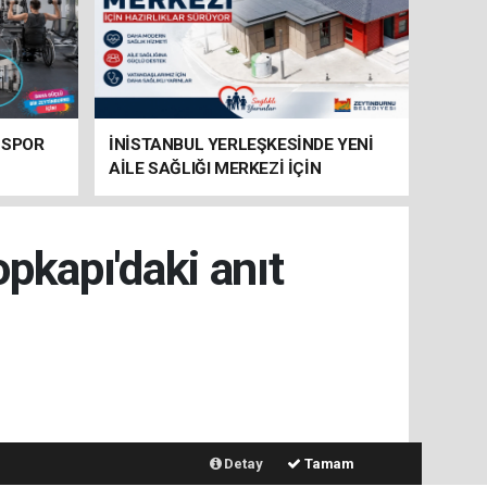
 SPOR
İNİSTANBUL YERLEŞKESİNDE YENİ
AİLE SAĞLIĞI MERKEZİ İÇİN
HAZIRLIKLAR SÜRÜYOR
kapı'daki anıt
İlginizi Çekebilir
Detay
Tamam