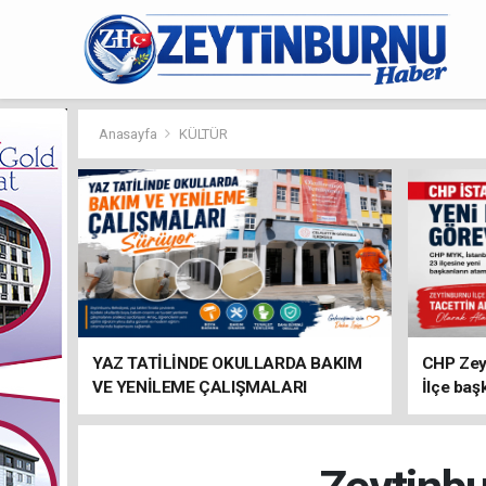
Anasayfa
KÜLTÜR
YAZ TATİLİNDE OKULLARDA BAKIM
CHP Zey
VE YENİLEME ÇALIŞMALARI
İlçe baş
SÜRÜYOR
atandı