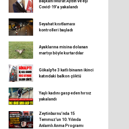
Başkanı Murat Aydın ve eşi
Covid-19’a yakalandı
Seyahat kısıtlaması
kontrolleri başladı
Ayaklarına misina dolanan
martıyı böyle kurtardılar
Gökalp'te 3 katlı binanın ikinci
katındaki balkon çöktü
Yaşlı kadını gasp eden hırsız
yakalandı
Zeytinburnu’nda 15
Temmuz’un 10. Yılında
Anlamlı Anma Programı