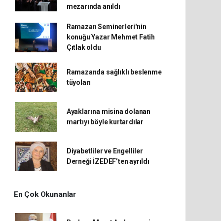
mezarında anıldı
Ramazan Seminerleri'nin
konuğu Yazar Mehmet Fatih
Çıtlak oldu
Ramazanda sağlıklı beslenme
tüyoları
Ayaklarına misina dolanan
martıyı böyle kurtardılar
Diyabetliler ve Engelliler
Derneği İZEDEF’ten ayrıldı
En Çok Okunanlar