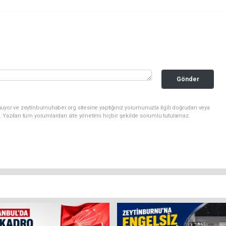
Gönder
uyor ve zeytinburnuhaber.org sitesine yaptığınız yorumunuzla ilgili doğrudan veya
. Yazılan tüm yorumlardan site yönetimi hiçbir şekilde sorumlu tutulamaz.