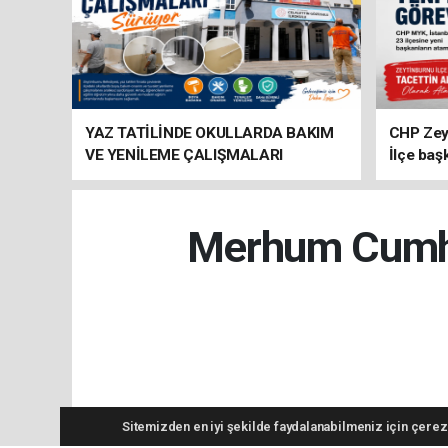
YAZ TATİLİNDE OKULLARDA BAKIM
CHP Zey
VE YENİLEME ÇALIŞMALARI
İlçe baş
SÜRÜYOR
atandı
Merhum Cumhur
Sitemizden en iyi şekilde faydalanabilmeniz için çerezl