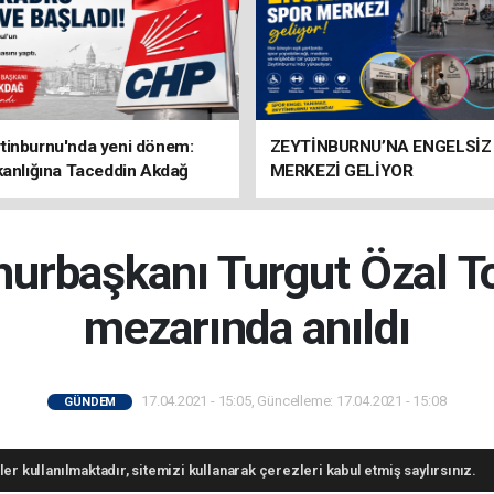
tinburnu'nda yeni dönem:
ZEYTİNBURNU’NA ENGELSİZ
kanlığına Taceddin Akdağ
MERKEZİ GELİYOR
başkanı Turgut Özal Top
mezarında anıldı
17.04.2021 - 15:05, Güncelleme: 17.04.2021 - 15:08
GÜNDEM
er kullanılmaktadır, sitemizi kullanarak çerezleri kabul etmiş saylırsınız.