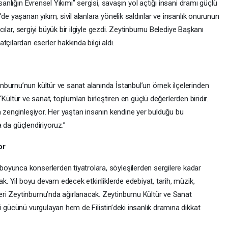
sanlığın Evrensel Yıkımı” sergisi, savaşın yol açtığı insani dramı güçlü
de yaşanan yıkım, sivil alanlara yönelik saldırılar ve insanlık onurunun
mcılar, sergiyi büyük bir ilgiyle gezdi. Zeytinburnu Belediye Başkanı
lardan eserler hakkında bilgi aldı.
burnu’nun kültür ve sanat alanında İstanbul’un örnek ilçelerinden
: “Kültür ve sanat, toplumları birleştiren en güçlü değerlerden biridir.
a zenginleşiyor. Her yaştan insanın kendine yer bulduğu bu
ha da güçlendiriyoruz.”
or
oyunca konserlerden tiyatrolara, söyleşilerden sergilere kadar
ak. Yıl boyu devam edecek etkinliklerde edebiyat, tarih, müzik,
ri Zeytinburnu’nda ağırlanacak. Zeytinburnu Kültür ve Sanat
i gücünü vurgulayan hem de Filistin’deki insanlık dramına dikkat