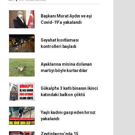
Başkanı Murat Aydın ve eşi
Covid-19’a yakalandı
Seyahat kısıtlaması
kontrolleri başladı
Ayaklarına misina dolanan
martıyı böyle kurtardılar
Gökalp'te 3 katlı binanın ikinci
katındaki balkon çöktü
Yaşlı kadını gasp eden hırsız
yakalandı
Zeytinburnu’nda 15