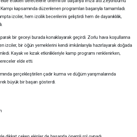
a elde ettikleri derecelerle önemli bir başarıya imza attı.Zeytinburnu
Millî Kampı kapsamında düzenlenen programları başarıyla tamamladı.
ta izciler, hem izcilik becerilerini geliştirdi hem de dayanıklılık,
ı.
parak bir geceyi burada konaklayarak geçirdi. Zorlu hava koşullarına
ren izciler, bir öğün yemeklerini kendi imkânlarıyla hazırlayarak doğada
ledi. Kayak ve kızak etkinlikleriyle kamp programı renklenirken,
receler elde etti.
amında gerçekleştirilen çadır kurma ve düğüm yarışmalarında
erek büyük bir başarı gösterdi.
an
le dikkat çeken ekipler de başarıda önemli rol oynadı.