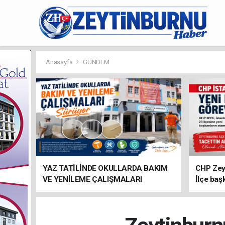
Anasayfa
GÜNDEM
YAZ TATİLİNDE OKULLARDA BAKIM
CHP Zey
VE YENİLEME ÇALIŞMALARI
İlçe baş
SÜRÜYOR
atandı