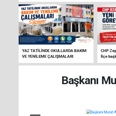
YAZ TATİLİNDE OKULLARDA BAKIM
CHP Zey
VE YENİLEME ÇALIŞMALARI
İlçe baş
SÜRÜYOR
atandı
Başkanı Mur