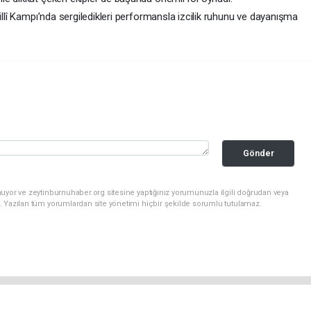
illî Kampı’nda sergiledikleri performansla izcilik ruhunu ve dayanışma
Gönder
uyor ve zeytinburnuhaber.org sitesine yaptığınız yorumunuzla ilgili doğrudan veya
. Yazılan tüm yorumlardan site yönetimi hiçbir şekilde sorumlu tutulamaz.