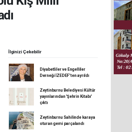
lu Kış Millî
adı
İlginizi Çekebilir
Diyabetliler ve Engelliler
Derneği İZEDEF’ten ayrıldı
Zeytinburnu Belediyesi Kültür
yayınlarından 'Şehrin Kitabı'
çıktı
Zeytinburnu Sahilinde karaya
oturan gemi parçalandı