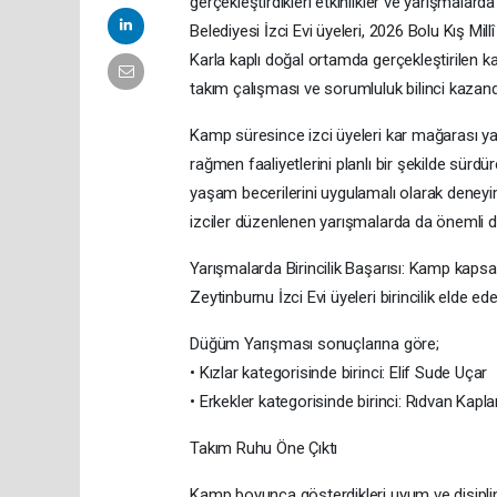
gerçekleştirdikleri etkinlikler ve yarışmalard
Belediyesi İzci Evi üyeleri, 2026 Bolu Kış 
Karla kaplı doğal ortamda gerçekleştirilen kamp
takım çalışması ve sorumluluk bilinci kazand
Kamp süresince izci üyeleri kar mağarası ya
rağmen faaliyetlerini planlı bir şekilde sürdü
yaşam becerilerini uygulamalı olarak deneyim
izciler düzenlenen yarışmalarda da önemli de
Yarışmalarda Birincilik Başarısı: Kamp kaps
Zeytinburnu İzci Evi üyeleri birincilik elde ed
Düğüm Yarışması sonuçlarına göre;
• Kızlar kategorisinde birinci: Elif Sude Uçar
• Erkekler kategorisinde birinci: Rıdvan Kapl
Takım Ruhu Öne Çıktı
Kamp boyunca gösterdikleri uyum ve disiplin