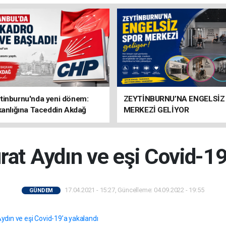
tinburnu'nda yeni dönem:
ZEYTİNBURNU’NA ENGELSİZ
kanlığına Taceddin Akdağ
MERKEZİ GELİYOR
at Aydın ve eşi Covid-19
17.04.2021 - 15:27, Güncelleme: 04.09.2022 - 19:55
GÜNDEM