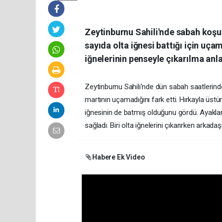
Zeytinburnu Sahili'nde sabah koşus
sayıda olta iğnesi battığı için uça
iğnelerinin penseyle çıkarılma anl
Zeytinburnu Sahili'nde dün sabah saatlerinde k
martının uçamadığını fark etti. Hırkayla üstü
iğnesinin de batmış olduğunu gördü. Ayakların
sağladı. Biri olta iğnelerini çıkarırken arka
Habere Ek Video