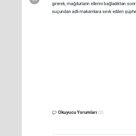
girerek, mağdurların ellerini bağladıktan son
suçundan adli makamlara sevk edilen şüpheli
Okuyucu Yorumları
(0)