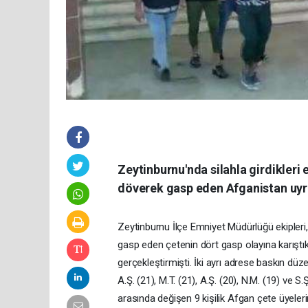
Zeytinburnu'nda silahla girdikleri e
döverek gasp eden Afganistan uyru
Zeytinburnu İlçe Emniyet Müdürlüğü ekipleri, s
gasp eden çetenin dört gasp olayına karıştıkl
gerçekleştirmişti. İki ayrı adrese baskın düzenl
A.Ş. (21), M.T. (21), A.Ş. (20), N.M. (19) ve S.
arasında değişen 9 kişilik Afgan çete üyeleri