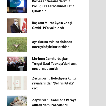
Ramazan Seminerleri'nin
konuğu Yazar Mehmet Fatih
Çıtlak oldu
Başkanı Murat Aydın ve eşi
Covid-19’a yakalandı
Ayaklarına misina dolanan
martıyı böyle kurtardılar
Merhum Cumhurbaşkanı
Turgut Özal Topkapı'daki anıt
mezarında anıldı
Zeytinburnu Belediyesi Kültür
yayınlarından 'Şehrin Kitabı'
çıktı
Zeytinburnu Sahilinde karaya
oturan gemi parçalandı