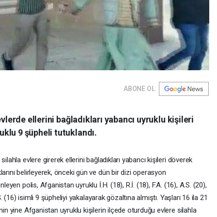
ABONE OL
vlerde ellerini bağladıkları yabancı uyruklu kişileri
klu 9 şüpheli tutuklandı.
ilahla evlere girerek ellerini bağladıkları yabancı kişileri döverek
arını belirleyerek, önceki gün ve dün bir dizi operasyon
eyen polis, Afganistan uyruklu İ.H. (18), R.İ. (18), F.A. (16), A.S. (20),
Ş. (16) isimli 9 şüpheliyi yakalayarak gözaltına almıştı. Yaşları 16 ila 21
nin yine Afganistan uyruklu kişilerin ilçede oturduğu evlere silahla