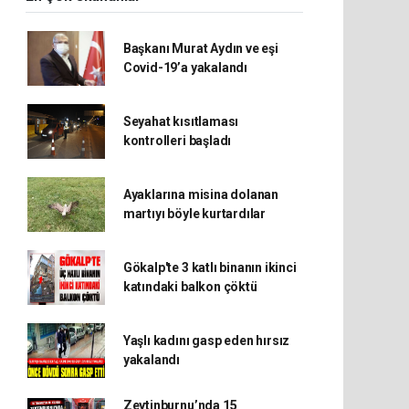
Başkanı Murat Aydın ve eşi
Covid-19’a yakalandı
Seyahat kısıtlaması
kontrolleri başladı
Ayaklarına misina dolanan
martıyı böyle kurtardılar
Gökalp'te 3 katlı binanın ikinci
katındaki balkon çöktü
Yaşlı kadını gasp eden hırsız
yakalandı
Zeytinburnu’nda 15