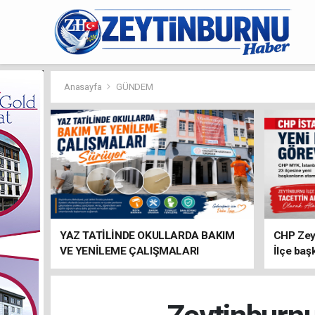
Anasayfa
GÜNDEM
YAZ TATİLİNDE OKULLARDA BAKIM
CHP Zey
VE YENİLEME ÇALIŞMALARI
İlçe baş
SÜRÜYOR
atandı