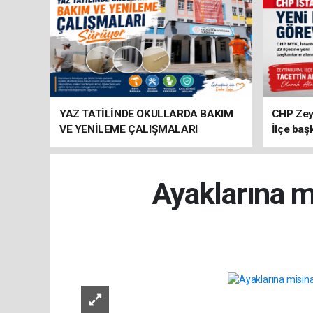
YAZ TATİLİNDE OKULLARDA BAKIM
CHP Zey
VE YENİLEME ÇALIŞMALARI
İlçe baş
SÜRÜYOR
atandı
Ayaklarına m