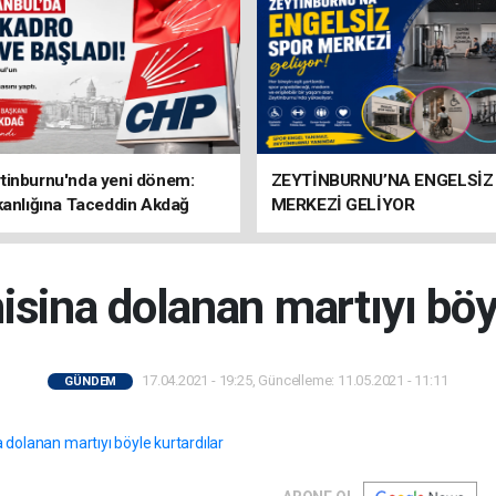
tinburnu'nda yeni dönem:
ZEYTİNBURNU’NA ENGELSİZ
kanlığına Taceddin Akdağ
MERKEZİ GELİYOR
isina dolanan martıyı böyl
17.04.2021 - 19:25, Güncelleme: 11.05.2021 - 11:11
GÜNDEM