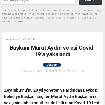
Gönder
Yorum yazarak Topluluk Kuralları’nı kabul etmiş bulunuyor ve zeytinburnuhaber.org
sitesine yaptığınız yorumunuzla ilgili doğrudan veya dolaylı tüm sorumluluğu tek
başınıza üstleniyorsunuz. Yazılan tüm yorumlardan site yönetimi hiçbir şekilde
sorumlu tutulamaz.
Anasayfa
GÜNDEM
Başkanı Murat Aydın ve eşi Covid-
19’a yakalandı
GÜNDEM
17.04.2021 - 15:27, Güncelleme: 04.09.2022 - 19:55
Zeytinburnu'nu 20 yıl yöneten ve ardından Beykoz
Belediye Başkanı seçilen Murat Aydın Başkanımız
ve eşinin sabah saatlerinde belli olan Kovid-19 test