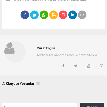
Murat Ergün
zeytinburnuhabergazetesi@hotmail.com
Okuyucu Yorumları
(0)