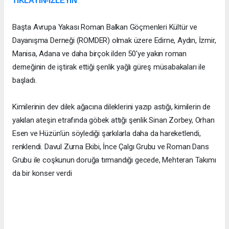
TIKLAYIN-İZLEYİN
Başta Avrupa Yakası Roman Balkan Göçmenleri Kültür ve
Dayanışma Derneği (ROMDER) olmak üzere Edirne, Aydın, İzmir,
Manisa, Adana ve daha birçok ilden 50'ye yakın roman
derneğinin de iştirak ettiği şenlik yağlı güreş müsabakaları ile
başladı.
Kimilerinin dev dilek ağacına dileklerini yazıp astığı, kimilerin de
yakılan ateşin etrafında göbek attığı şenlik Sinan Zorbey, Orhan
Esen ve Hüzün’ün söylediği şarkılarla daha da hareketlendi,
renklendi. Davul Zurna Ekibi, İnce Çalgı Grubu ve Roman Dans
Grubu ile coşkunun doruğa tırmandığı gecede, Mehteran Takımı
da bir konser verdi