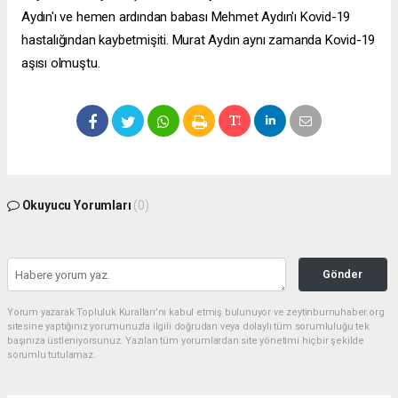
Aydın'ı ve hemen ardından babası Mehmet Aydın'ı Kovid-19
hastalığından kaybetmişiti. Murat Aydın aynı zamanda Kovid-19
aşısı olmuştu.
Okuyucu Yorumları
(0)
Gönder
Yorum yazarak Topluluk Kuralları’nı kabul etmiş bulunuyor ve zeytinburnuhaber.org
sitesine yaptığınız yorumunuzla ilgili doğrudan veya dolaylı tüm sorumluluğu tek
başınıza üstleniyorsunuz. Yazılan tüm yorumlardan site yönetimi hiçbir şekilde
sorumlu tutulamaz.