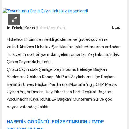
Erkek
|
Kadın
(Haberi Sesli Oku)
Hıdrellezi birbirinden renkli gösteriler ve göbek şovları ile
kutladı.Ahırkapı Hıdrellez Şenlikleri'nin iptal edilmesinin ardından
Türkiye'nin dört bir yanından gelen romanlar, Zeytinburnu'ndaki
Çırpıcı Çayırı'nda buluştu.
Çırpıcı Çayırındaki Şenliğe, Zeytinburnu Belediye Başkan
Yardımcısı Gökhan Kasap, Ak Parti Zeytinburnu İlçe Başkanı
Bahattin Ünver, Başkan Yardımcısı Mustafa Yiğit, CHP Meclis
Üyeleri Yaşar Dindar, İlkay Biber, Has Parti Teşkilat Başkanı
Abdulhakim Kaya, ROMDER Başkanı Muhterem Gül ve çok
sayıda vatandaş katıldı.
HABERİN GÖRÜNTÜLERİ ZEYTİNBURNU TV'DE