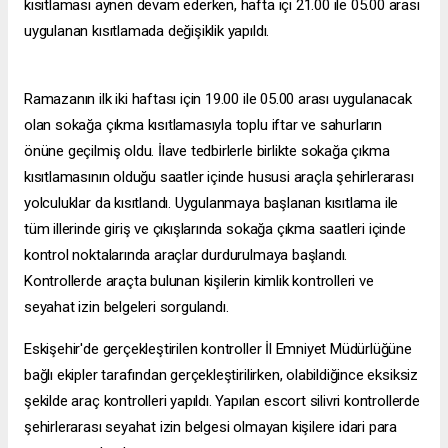
kısıtlaması aynen devam ederken, hafta içi 21.00 ile 05.00 arası
uygulanan kısıtlamada değişiklik yapıldı.
Ramazanın ilk iki haftası için 19.00 ile 05.00 arası uygulanacak
olan sokağa çıkma kısıtlamasıyla toplu iftar ve sahurların
önüne geçilmiş oldu. İlave tedbirlerle birlikte sokağa çıkma
kısıtlamasının olduğu saatler içinde hususi araçla şehirlerarası
yolculuklar da kısıtlandı. Uygulanmaya başlanan kısıtlama ile
tüm illerinde giriş ve çıkışlarında sokağa çıkma saatleri içinde
kontrol noktalarında araçlar durdurulmaya başlandı.
Kontrollerde araçta bulunan kişilerin kimlik kontrolleri ve
seyahat izin belgeleri sorgulandı.
Eskişehir'de gerçekleştirilen kontroller İl Emniyet Müdürlüğüne
bağlı ekipler tarafından gerçekleştirilirken, olabildiğince eksiksiz
şekilde araç kontrolleri yapıldı. Yapılan
escort silivri
kontrollerde
şehirlerarası seyahat izin belgesi olmayan kişilere idari para