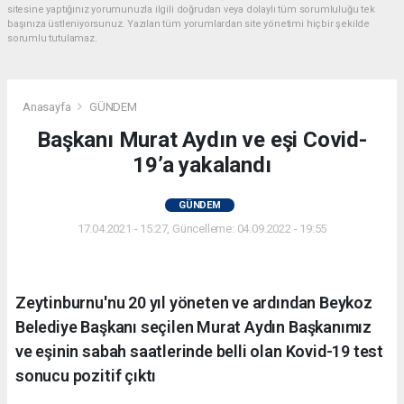
sitesine yaptığınız yorumunuzla ilgili doğrudan veya dolaylı tüm sorumluluğu tek
başınıza üstleniyorsunuz. Yazılan tüm yorumlardan site yönetimi hiçbir şekilde
sorumlu tutulamaz.
Anasayfa
GÜNDEM
Başkanı Murat Aydın ve eşi Covid-
19’a yakalandı
GÜNDEM
17.04.2021 - 15:27, Güncelleme: 04.09.2022 - 19:55
Zeytinburnu'nu 20 yıl yöneten ve ardından Beykoz
Belediye Başkanı seçilen Murat Aydın Başkanımız
ve eşinin sabah saatlerinde belli olan Kovid-19 test
sonucu pozitif çıktı