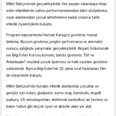
Millet Bahçesi’nde gerçekleştirildi. Her yaştan vatandaşa hitap
eden etkinliklerde sahne performanslarından bilim atölyelerine,
oyun alanlarından çocuk aktivitelerine kadar onlarca farklı
etkinlik ziyaretçilerle buluştu.
Program kapsamında Hacivat Karagöz gösterisi, masal
dinletisi, illüzyon gösterisi, jonglör performansı ve animatör
sunucu eşliğinde yarışmalar gerçekleştirildi. Akşam bölümünde
ise Bilgi Evleri Korosu konseri, bando gösterisi, “Elif ve
Arkadaşları” müzikal çocuk tiyatrosu ve halk oyunları gösterisi
sahnelendi. Ayrıca Bilgi Evleri’nin 20. yılına özel hazırlanan film
de izleyicilerle buluştu.
Millet Bahçesi’nde kurulan etkinlik alanlarında çocuklar ve
gençler için rodeo, gladyatör, sumo ringi, trambolin, engelli
parkuru, VR simülasyonları, elektronik basketbol, air hockey ve
balon futbol gibi birçok oyun ve aktivite alanı yer aldı.