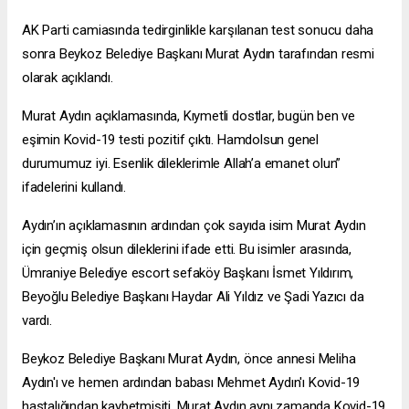
AK Parti camiasında tedirginlikle karşılanan test sonucu daha
sonra Beykoz Belediye Başkanı Murat Aydın tarafından resmi
olarak açıklandı.
Murat Aydın açıklamasında, Kıymetli dostlar, bugün ben ve
eşimin Kovid-19 testi pozitif çıktı. Hamdolsun genel
durumumuz iyi. Esenlik dileklerimle Allah’a emanet olun”
ifadelerini kullandı.
Aydın’ın açıklamasının ardından çok sayıda isim Murat Aydın
için geçmiş olsun dileklerini ifade etti. Bu isimler arasında,
Ümraniye Belediye
escort sefaköy
Başkanı İsmet Yıldırım,
Beyoğlu Belediye Başkanı Haydar Ali Yıldız ve Şadi Yazıcı da
vardı.
Beykoz Belediye Başkanı Murat Aydın, önce annesi Meliha
Aydın'ı ve hemen ardından babası Mehmet Aydın'ı Kovid-19
hastalığından kaybetmişiti. Murat Aydın aynı zamanda Kovid-19