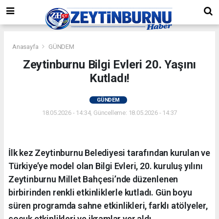
Anasayfa
GÜNDEM
Zeytinburnu Bilgi Evleri 20. Yaşını
Kutladı!
GÜNDEM
18.05.2026 - 14:34, Güncelleme: 18.05.2026 - 14:37
İlk kez Zeytinburnu Belediyesi tarafından kurulan ve
Türkiye’ye model olan Bilgi Evleri, 20. kuruluş yılını
Zeytinburnu Millet Bahçesi’nde düzenlenen
birbirinden renkli etkinliklerle kutladı. Gün boyu
süren programda sahne etkinlikleri, farklı atölyeler,
çocuk etkinlikleri ve ikramlar yer aldı.