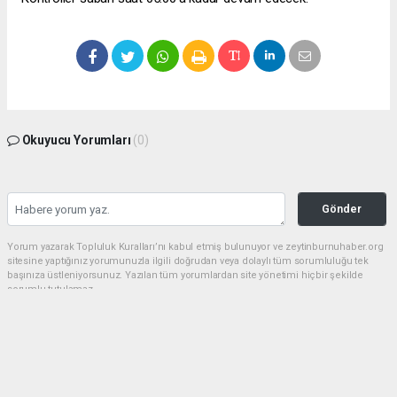
Okuyucu Yorumları
(0)
Gönder
Yorum yazarak Topluluk Kuralları’nı kabul etmiş bulunuyor ve zeytinburnuhaber.org
sitesine yaptığınız yorumunuzla ilgili doğrudan veya dolaylı tüm sorumluluğu tek
başınıza üstleniyorsunuz. Yazılan tüm yorumlardan site yönetimi hiçbir şekilde
sorumlu tutulamaz.
haber paketi
haber scripti
haber yazılımı