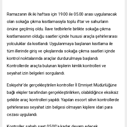
Ramazanın ilk iki haftası için 19.00 ile 05.00 arası uygulanacak
olan sokağa çıkma kısıtlamasıyla toplu iftar ve sahurların
önüne geçilmiş oldu. İlave tedbirlerle birlikte sokağa çıkma
kısıtlamasının olduğu saatler içinde hususi araçla şehirlerarası
yolculuklar da kısıtlandı. Uygulanmaya başlanan kısıtlama ile
tüm illerinde giriş ve çıkışlarında sokağa çıkma saatleri içinde
kontrol noktalarında araçlar durdurulmaya başlandı.
Kontrollerde araçta bulunan kişilerin kimlik kontrolleri ve
seyahat izin belgeleri sorgulandı.
Eskişehir'de gerçekleştirilen kontroller İl Emniyet Müdürlüğüne
bağlı ekipler tarafından gerçekleştirilirken, olabildiğince eksiksiz
şekilde araç kontrolleri yapıldı. Yapılan
escort silivri
kontrollerde
şehirlerarası seyahat izin belgesi olmayan kişilere idari para
cezası uygulandı.
Kontroller sabah saat 05.00'a kadar devam edecek.