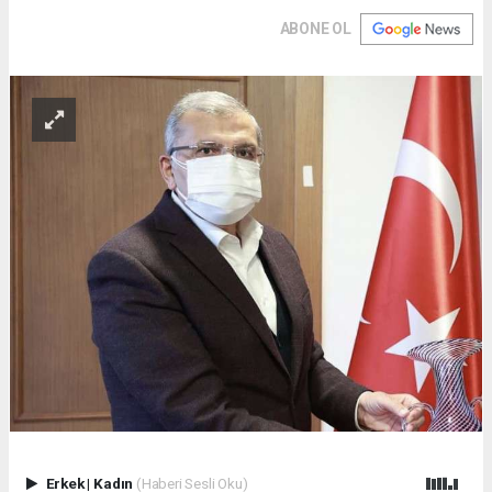
ABONE OL
Erkek
|
Kadın
(Haberi Sesli Oku)